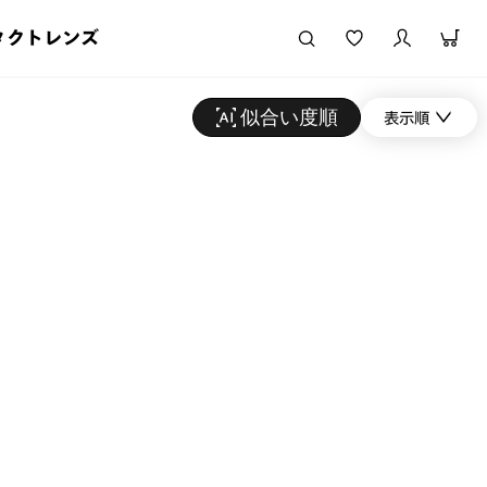
タクトレンズ
似合い度順
表示順