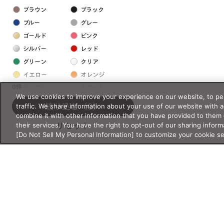
ブラウン
ブラック
ブルー
グレー
ゴールド
ピンク
シルバー
レッド
グリーン
クリア
イエロー
オレンジ
0件
パープル
ホワイト
We use cookies to improve your experience on our website, to per
traffic. We share information about your use of our website with 
絞り込む
（0）
フレームの素材
combine it with other information that you have provided to them 
their services. You have the right to opt-out of our sharing inform
リセット
プラスチック系
[Do Not Sell My Personal Information] to customize your cookie s
樹脂
アセテート
サスティナブル素材
セルロイド