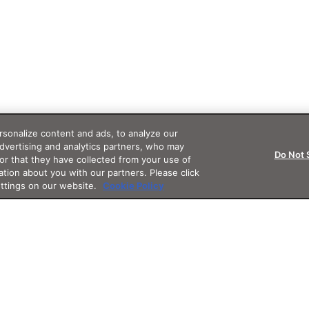
sonalize content and ads, to analyze our
advertising and analytics partners, who may
Do Not 
or that they have collected from your use of
ation about you with our partners. Please click
ettings on our website.
Cookie Policy