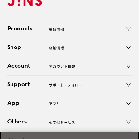
Products
製品情報
メガネ
Shop
店舗情報
サングラス
レンズ
店舗
コンタクトレンズ
Account
アカウント情報
オンラインショップ
老眼鏡
キッズ
マイページ／ログイン
Support
アクセサリー
サポート・フォロー
ログアウト
LINE公式アカウント
お知らせ
App
アプリ
よくあるご質問
ご利用ガイド
JINSアプリ
お問い合わせ
Others
その他サービス
3D WEB試着