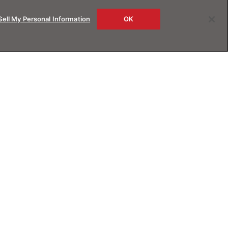
Sell My Personal Information
OK
rs
About us
ービス
JINSについて
B試着
Magnify Life