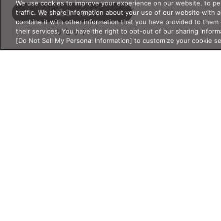
We use cookies to improve your experience on our website, to per
traffic. We share information about your use of our website with 
絞り込む
（837）
サイズ
combine it with other information that you have provided to them 
their services. You have the right to opt-out of our sharing inform
リセット
サイズ・重さの詳細検索
[Do Not Sell My Personal Information] to customize your cookie s
サイズ・重さは必ず半角数字で入
シリーズ
力してください。
新作
クラシック
レンズ幅
クリアレンズ
サウナ
mm
〜
mm
サングラス
スクリーン
スポーツ・ア
ブリッジ幅
ウトドア
mm
〜
mm
ライフスタイ
リラックス・
ル
睡眠
テンプル
度付き対応サ
特別コレクシ
Products
Shop
Account
mm
〜
mm
ングラス
ョン
製品情報
店舗情報
アカウント情報
花粉・乾燥
読書・老眼
天地幅
超軽量
コラボ
メガネ
店舗
マイページ／ロ
mm
〜
mm