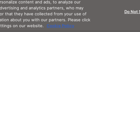
sonalize content and ads, to analyze our
advertising and analytics partners, who may
Do Not 
or that they have collected from your use of
ation about you with our partners. Please click
ettings on our website.
Cookie Policy
Support
App
Othe
サポート・フォロー
アプリ
その他サ
グイン
お知らせ
JINSアプリ
3D WE