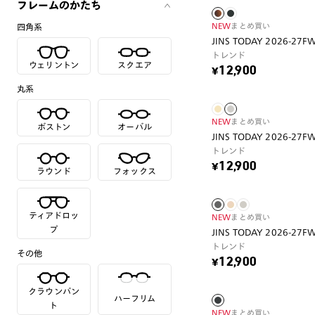
フレームのかたち
NEW
まとめ買い
四角系
JINS TODAY 2026-27F
トレンド
ウェリントン
スクエア
¥12,900
丸系
NEW
まとめ買い
ボストン
オーバル
JINS TODAY 2026-27F
トレンド
¥12,900
ラウンド
フォックス
ティアドロッ
NEW
まとめ買い
プ
JINS TODAY 2026-27F
トレンド
その他
¥12,900
クラウンパン
ハーフリム
ト
NEW
まとめ買い