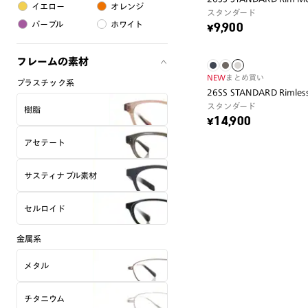
イエロー
オレンジ
スタンダード
パープル
ホワイト
¥9,900
フレームの素材
NEW
まとめ買い
プラスチック系
26SS STANDARD Rimles
スタンダード
樹脂
¥14,900
アセテート
サスティナブル素材
セルロイド
金属系
メタル
チタニウム