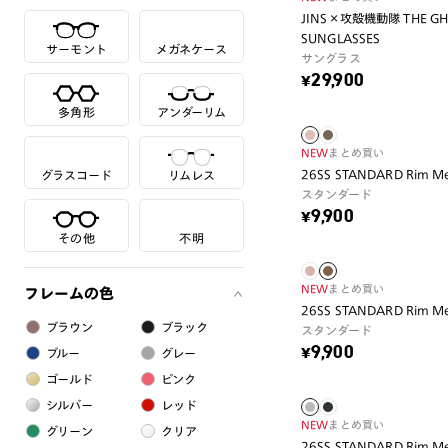
JINS×攻殻機動隊 THE GHOS
SUNGLASSES
サーモント
メガネケース
サングラス
¥29,900
多角形
アンダーリム
NEW
まとめ買い
26SS STANDARD Rim Me
グラスコード
リムレス
スタンダード
¥9,900
その他
不明
NEW
まとめ買い
フレームの色
26SS STANDARD Rim Me
ブラウン
ブラック
スタンダード
¥9,900
ブルー
グレー
ゴールド
ピンク
シルバー
レッド
NEW
まとめ買い
グリーン
クリア
26SS STANDARD Rim Me