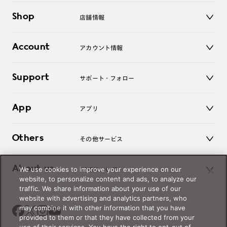
メガネ
Shop
店舗情報
サングラス
レンズ
店舗
コンタクトレンズ
Account
アカウント情報
オンラインショップ
老眼鏡
キッズ
マイページ／ログイン
Support
アクセサリー
サポート・フォロー
ログアウト
LINE公式アカウント
お知らせ
App
アプリ
よくあるご質問
ご利用ガイド
JINSアプリ
お問い合わせ
Others
その他サービス
3D WEB試着
About us
We use cookies to improve your experience on our
JINSについて
レンズ交換
website, to personalize content and ads, to analyze our
オンラインギフト
traffic. We share information about your use of our
Magnify Life
価格案内
website with advertising and analytics partners, who
会社概要
may combine it with other information that you have
採用情報
provided to them or that they have collected from your
法人のお客様