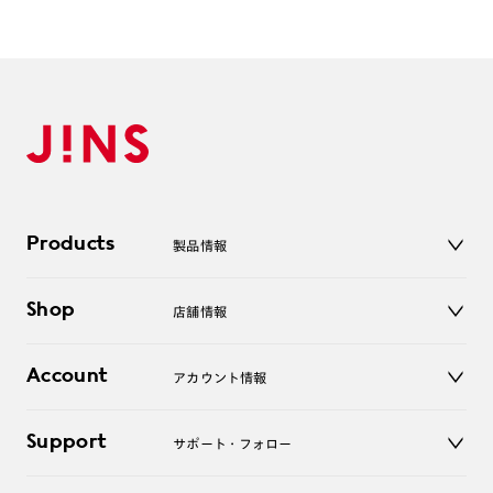
Products
製品情報
メガネ
Shop
店舗情報
サングラス
レンズ
店舗
コンタクトレンズ
Account
アカウント情報
オンラインショップ
老眼鏡
キッズ
マイページ／ログイン
Support
アクセサリー
サポート・フォロー
ログアウト
LINE公式アカウント
お知らせ