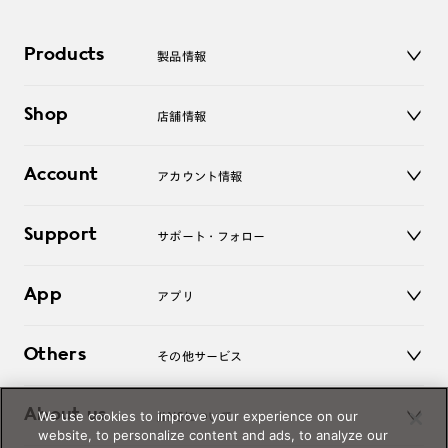
Products
製品情報
メガネ
Shop
店舗情報
サングラス
レンズ
店舗
コンタクトレンズ
Account
アカウント情報
オンラインショップ
老眼鏡
キッズ
マイページ／ログイン
Support
アクセサリー
サポート・フォロー
ログアウト
LINE公式アカウント
お知らせ
App
アプリ
よくあるご質問
ご利用ガイド
JINSアプリ
お問い合わせ
Others
その他サービス
3D WEB試着
About us
We use cookies to improve your experience on our
JINSについて
レンズ交換
website, to personalize content and ads, to analyze our
オンラインギフト