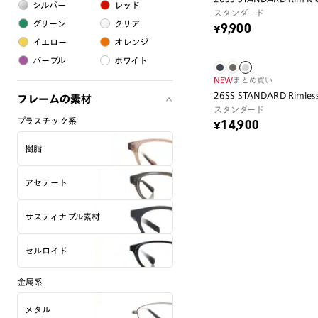
シルバー
レッド
スタンダード
グリーン
クリア
¥9,900
イエロー
オレンジ
パープル
ホワイト
NEW
まとめ買い
26SS STANDARD Rimles
フレームの素材
スタンダード
プラスチック系
¥14,900
樹脂
アセテート
サスティナブル素材
セルロイド
金属系
メタル