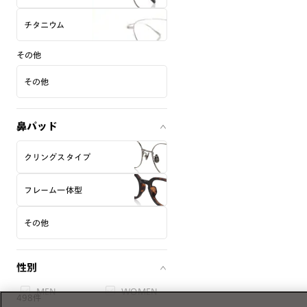
チタニウム
その他
その他
鼻パッド
クリングスタイプ
フレーム一体型
その他
性別
MEN
WOMEN
498件