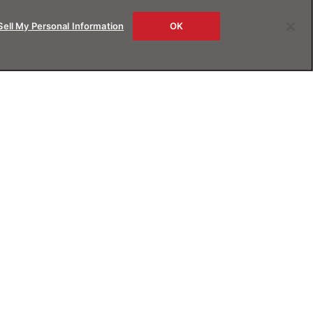
Sell My Personal Information
OK
rs
About us
ービス
JINSについて
B試着
Magnify Life