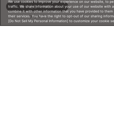
UNISEX
OTHER
We use cookies to improve your experience on our website, to per
traffic. We share information about your use of our website with 
絞り込む
（498）
KIDS&JUNIOR
combine it with other information that you have provided to them 
their services. You have the right to opt-out of our sharing inform
リセット
[Do Not Sell My Personal Information] to customize your cookie s
サイズ
サイズ・重さの詳細検索
サイズ・重さは必ず半角数字で入
シリーズ
力してください。
新作
クラシック
レンズ幅
クリアレンズ
サウナ
mm
〜
mm
サングラス
スクリーン
スポーツ・ア
ブリッジ幅
ウトドア
mm
〜
mm
ライフスタイ
リラックス・
Products
Shop
Account
ル
睡眠
製品情報
店舗情報
アカウント情報
テンプル
度付き対応サ
特別コレクシ
mm
〜
mm
ングラス
ョン
メガネ
店舗
マイページ／ロ