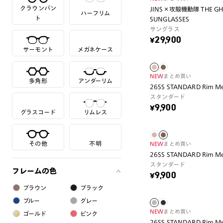
クラウンパン
JINS×攻殻機動隊 THE GHOS
ハーフリム
ト
SUNGLASSES
サングラス
¥29,900
サーモント
メガネケース
NEW
まとめ買い
多角形
アンダーリム
26SS STANDARD Rim Me
スタンダード
¥9,900
グラスコード
リムレス
その他
不明
NEW
まとめ買い
26SS STANDARD Rim Me
スタンダード
フレームの色
¥9,900
ブラウン
ブラック
ブルー
グレー
NEW
まとめ買い
ゴールド
ピンク
26SS STANDARD Rim Me