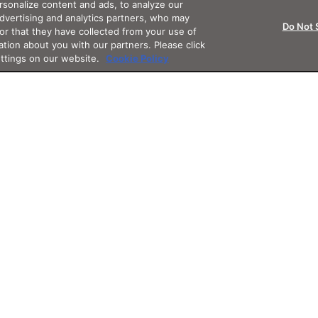
sonalize content and ads, to analyze our
advertising and analytics partners, who may
Do Not 
or that they have collected from your use of
ation about you with our partners. Please click
ettings on our website.
Cookie Policy
Support
App
Othe
サポート・フォロー
アプリ
その他サ
グイン
お知らせ
JINSアプリ
3D WE