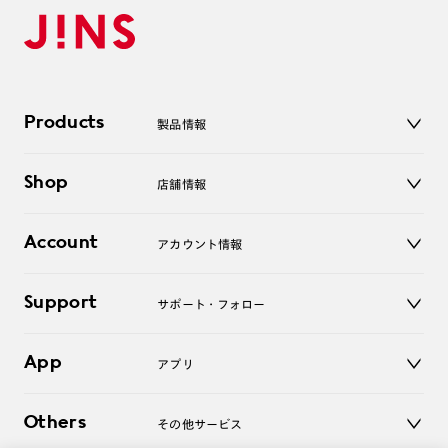
Products
製品情報
メガネ
Shop
店舗情報
サングラス
レンズ
店舗
コンタクトレンズ
Account
アカウント情報
オンラインショップ
老眼鏡
キッズ
マイページ／ログイン
Support
アクセサリー
サポート・フォロー
ログアウト
LINE公式アカウント
お知らせ
App
アプリ
よくあるご質問
ご利用ガイド
JINSアプリ
お問い合わせ
Others
その他サービス