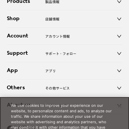
Products
製品情報
メガネ
Shop
店舗情報
サングラス
レンズ
店舗
コンタクトレンズ
Account
アカウント情報
オンラインショップ
老眼鏡
キッズ
マイページ／ログイン
Support
アクセサリー
サポート・フォロー
ログアウト
LINE公式アカウント
お知らせ
App
アプリ
よくあるご質問
ご利用ガイド
JINSアプリ
お問い合わせ
Others
その他サービス
3D WEB試着
About us
We use cookies to improve your experience on our
JINSについて
レンズ交換
website, to personalize content and ads, to analyze our
オンラインギフト
traffic. We share information about your use of our
Magnify Life
価格案内
website with advertising and analytics partners, who
会社概要
may combine it with other information that you have