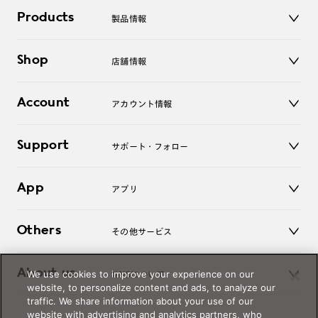
Products
製品情報
メガネ
Shop
店舗情報
サングラス
レンズ
店舗
コンタクトレンズ
Account
アカウント情報
オンラインショップ
老眼鏡
キッズ
マイページ／ログイン
Support
アクセサリー
サポート・フォロー
ログアウト
LINE公式アカウント
お知らせ
App
アプリ
よくあるご質問
ご利用ガイド
JINSアプリ
お問い合わせ
Others
その他サービス
3D WEB試着
About us
We use cookies to improve your experience on our
JINSについて
レンズ交換
website, to personalize content and ads, to analyze our
オンラインギフト
traffic. We share information about your use of our
Magnify Life
価格案内
website with advertising and analytics partners, who