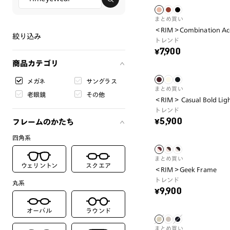
まとめ買い
＜RIM＞Combination Ac
絞り込み
トレンド
¥7,900
商品カテゴリ
メガネ
サングラス
まとめ買い
老眼鏡
その他
＜RIM＞ Casual Bold Lig
トレンド
¥5,900
フレームのかたち
四角系
まとめ買い
ウェリントン
スクエア
＜RIM＞Geek Frame
トレンド
丸系
¥9,900
オーバル
ラウンド
まとめ買い