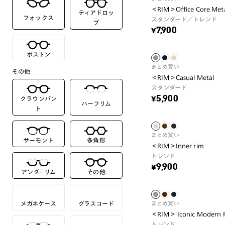
＜RIM＞Office Core Met
ティアドロッ
フォックス
スタンダード／トレンド
プ
¥7,900
ボストン
まとめ買い
その他
＜RIM＞Casual Metal
スタンダード
¥5,900
クラウンパン
ハーフリム
ト
まとめ買い
サーモント
多角形
＜RIM＞Inner rim
トレンド
¥9,900
アンダーリム
その他
メガネケース
グラスコード
まとめ買い
＜RIM＞ Iconic Modern 
トレンド