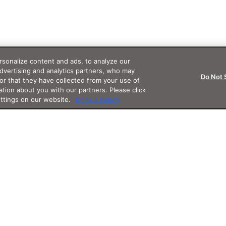
sonalize content and ads, to analyze our
advertising and analytics partners, who may
Do Not 
or that they have collected from your use of
ation about you with our partners. Please click
ettings on our website.
Cookie Policy