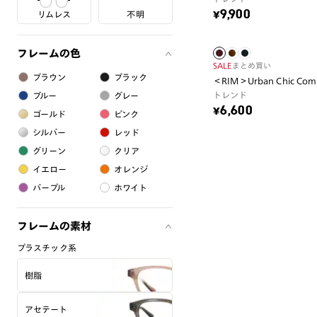
¥9,900
リムレス
不明
フレームの色
SALE
まとめ買い
ブラウン
ブラック
＜RIM＞Urban Chic Comb
トレンド
ブルー
グレー
¥6,600
ゴールド
ピンク
シルバー
レッド
グリーン
クリア
イエロー
オレンジ
パープル
ホワイト
フレームの素材
プラスチック系
樹脂
アセテート