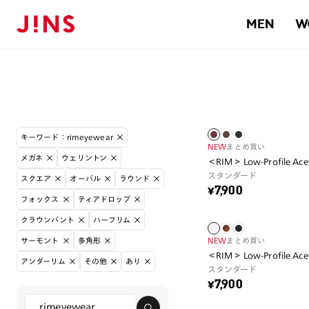
MEN
W
キーワード：rimeyewear
NEW
まとめ買い
メガネ
ウェリントン
＜RIM＞ Low-Profile Ace
スタンダード
スクエア
オーバル
ラウンド
¥7,900
フォックス
ティアドロップ
クラウンパント
ハーフリム
サーモント
多角形
NEW
まとめ買い
＜RIM＞ Low-Profile Ace
アンダーリム
その他
あり
スタンダード
¥7,900