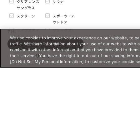
クリアレンズ
サウナ
mm
〜
mm
サングラス
スクリーン
スポーツ・ア
ブリッジ幅
ウトドア
mm
〜
mm
ライフスタイ
リラックス・
71件
ル
睡眠
We use cookies to improve your experience on our website, to per
テンプル
traffic. We share information about your use of our website with 
絞り込む
（71）
度付き対応サ
特別コレクシ
mm
〜
mm
combine it with other information that you have provided to them 
ングラス
ョン
their services. You have the right to opt-out of our sharing inform
リセット
花粉・乾燥
読書・老眼
[Do Not Sell My Personal Information] to customize your cookie s
天地幅
超軽量
コラボ
mm
〜
mm
セール
サイズについて
価格・価格タイプ
フレームの重さ
g
〜
g
¥
〜¥
閉じる
通常価格