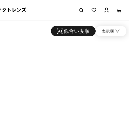
タクトレンズ
似合い度順
表示順