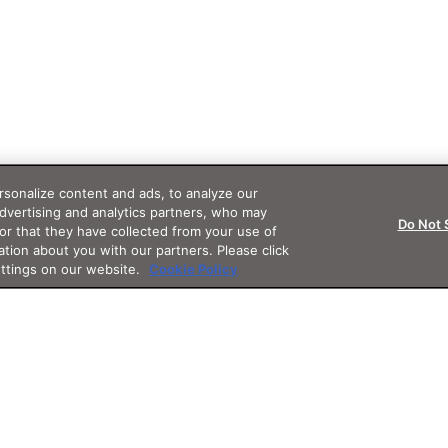
sonalize content and ads, to analyze our
advertising and analytics partners, who may
Do Not 
or that they have collected from your use of
ation about you with our partners. Please click
ettings on our website.
Cookie Policy