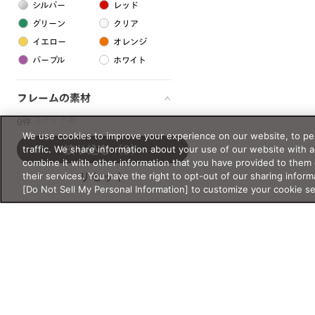
シルバー
レッド
グリーン
クリア
イエロー
オレンジ
パープル
ホワイト
フレームの素材
プラスチック系
0件
We use cookies to improve your experience on our website, to per
樹脂
traffic. We share information about your use of our website with 
絞り込む
（0）
combine it with other information that you have provided to them 
their services. You have the right to opt-out of our sharing inform
リセット
アセテート
[Do Not Sell My Personal Information] to customize your cookie s
サスティナブル素材
セルロイド
金属系
メタル