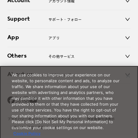
Account
アカウント情報
オンラインショップ
老眼鏡
キッズ
マイページ／ログイン
Support
アクセサリー
サポート・フォロー
ログアウト
LINE公式アカウント
お知らせ
App
アプリ
よくあるご質問
ご利用ガイド
JINSアプリ
お問い合わせ
Others
その他サービス
3D WEB試着
About us
We use cookies to improve your experience on our
JINSについて
レンズ交換
website, to personalize content and ads, to analyze our
オンラインギフト
traffic. We share information about your use of our
Magnify Life
価格案内
website with advertising and analytics partners, who
会社概要
may combine it with other information that you have
採用情報
provided to them or that they have collected from your
法人のお客様
use of their services. You have the right to opt-out of
our sharing information about you with our partners.
出店について
プライバシーポリシー
セキュリティポリシー
特定商取引法表示
Please click [Do Not Sell My Personal Information] to
customize your cookie settings on our website.
薬機法に関する表記
サイトマップ
Cookie Policy