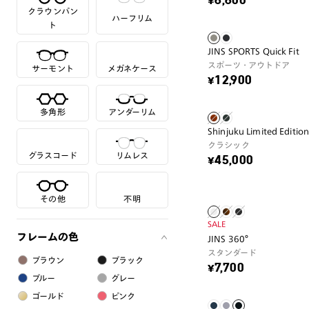
¥6,600
クラウンパン
ハーフリム
ト
JINS SPORTS Quick Fit
スポーツ・アウトドア
サーモント
メガネケース
¥12,900
多角形
アンダーリム
Shinjuku Limited Editio
クラシック
グラスコード
リムレス
¥45,000
その他
不明
SALE
フレームの色
JINS 360°
スタンダード
ブラウン
ブラック
¥7,700
ブルー
グレー
ゴールド
ピンク