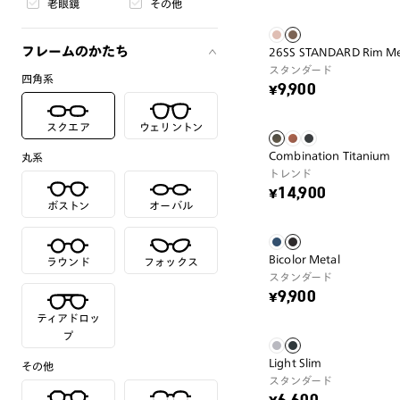
老眼鏡
その他
フレームのかたち
26SS STANDARD Rim Me
スタンダード
四角系
¥9,900
スクエア
ウェリントン
Combination Titanium
丸系
トレンド
¥14,900
ボストン
オーバル
Bicolor Metal
ラウンド
フォックス
スタンダード
¥9,900
ティアドロッ
プ
Light Slim
その他
スタンダード