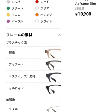
シルバー
レッド
Airframe Slim
グリーン
クリア
超軽量
¥10,900
イエロー
オレンジ
パープル
ホワイト
フレームの素材
プラスチック系
樹脂
アセテート
サスティナブル素材
セルロイド
金属系
メタル