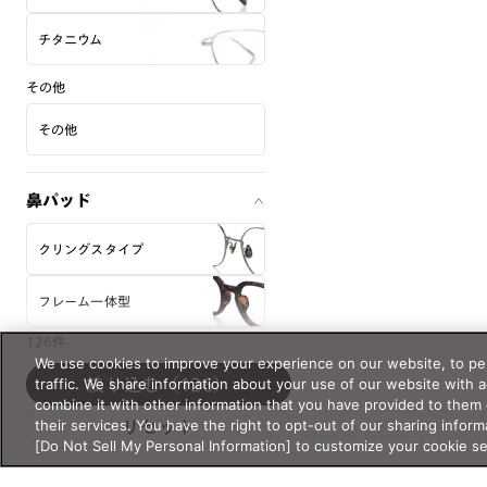
チタニウム
その他
その他
鼻パッド
クリングスタイプ
フレーム一体型
126件
その他
We use cookies to improve your experience on our website, to per
traffic. We share information about your use of our website with 
絞り込む
（126）
combine it with other information that you have provided to them 
性別
their services. You have the right to opt-out of our sharing inform
リセット
[Do Not Sell My Personal Information] to customize your cookie s
MEN
WOMEN