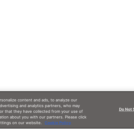
sonalize content and ads, to analyze our
advertising and analytics partners, who may
Do Not 
or that they have collected from your use of
ation about you with our partners. Please click
ettings on our website.
Cookie Policy