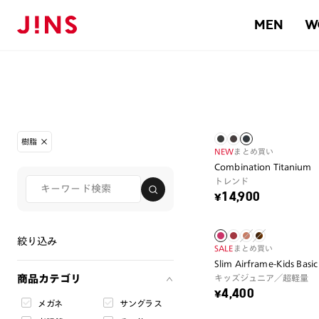
MEN
W
樹脂
NEW
まとめ買い
Combination Titan
トレンド
¥14,900
絞り込み
SALE
まとめ買い
Slim Airframe-Kids Basic 
商品カテゴリ
キッズジュニア／超軽量
¥4,400
メガネ
サングラス