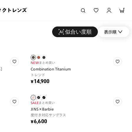
タクトレンズ
似合い度順
表示順
NEW
まとめ買い
ネ］
Combination Titanium
トレンド
¥14,900
SALE
まとめ買い
JINS×Barbie
度付き対応サングラス
¥6,600