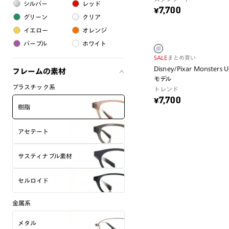
シルバー
レッド
¥7,700
グリーン
クリア
イエロー
オレンジ
パープル
ホワイト
SALE
まとめ買い
Disney/Pixar Monsters
フレームの素材
モデル
プラスチック系
トレンド
¥7,700
樹脂
アセテート
サスティナブル素材
セルロイド
金属系
メタル