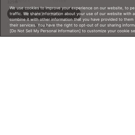
UNISEX
OTHER
325件
We use cookies to improve your experience on our website, to per
KIDS&JUNIOR
traffic. We share information about your use of our website with 
絞り込む
（325）
combine it with other information that you have provided to them 
サイズ
their services. You have the right to opt-out of our sharing inform
リセット
[Do Not Sell My Personal Information] to customize your cookie s
サイズ・重さの詳細検索
サイズ・重さは必ず半角数字で入
シリーズ
力してください。
新作
クラシック
レンズ幅
クリアレンズ
サウナ
mm
〜
mm
サングラス
スクリーン
スポーツ・ア
ブリッジ幅
ウトドア
mm
〜
mm
ライフスタイ
リラックス・
ル
睡眠
Products
Shop
Account
テンプル
度付き対応サ
特別コレクシ
製品情報
店舗情報
アカウント情報
mm
〜
mm
ングラス
ョン