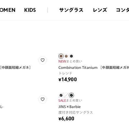
サングラス
レンズ
コン
OMEN
KIDS
NEW
まとめ買い
ium ［中顔面短縮メガネ］
Combination Titanium ［中顔面短縮メガ
トレンド
¥14,900
SALE
まとめ買い
L-
JINS×Barbie
度付き対応サングラス
¥6,600