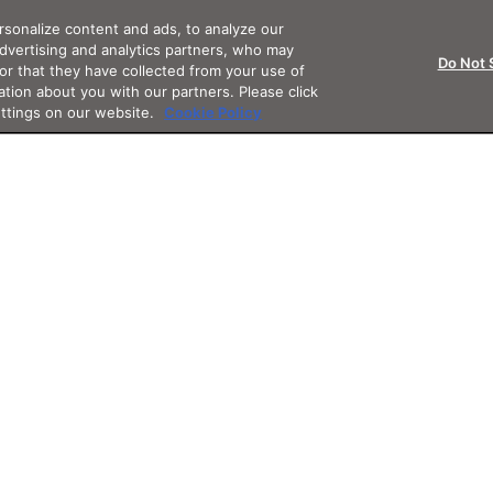
sonalize content and ads, to analyze our
advertising and analytics partners, who may
Do Not 
or that they have collected from your use of
ation about you with our partners. Please click
ettings on our website.
Cookie Policy
Support
App
Othe
サポート・フォロー
アプリ
その他サ