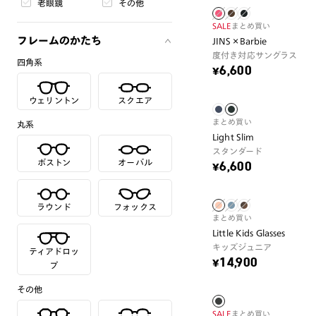
老眼鏡
その他
SALE
まとめ買い
フレームのかたち
JINS×Barbie
度付き対応サングラス
四角系
¥6,600
ウェリントン
スクエア
まとめ買い
丸系
Light Slim
スタンダード
ボストン
オーバル
¥6,600
ラウンド
フォックス
まとめ買い
Little Kids Glasses
キッズジュニア
ティアドロッ
¥14,900
プ
その他
SALE
まとめ買い