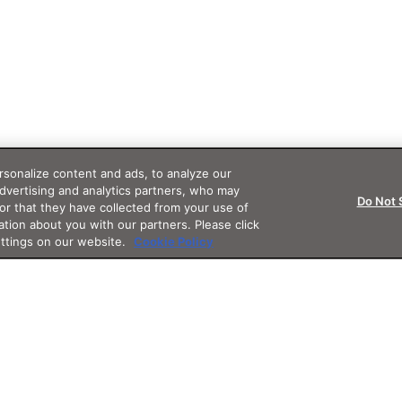
sonalize content and ads, to analyze our
advertising and analytics partners, who may
Do Not 
or that they have collected from your use of
ation about you with our partners. Please click
ettings on our website.
Cookie Policy