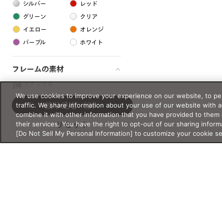
シルバー
レッド
グリーン
クリア
イエロー
オレンジ
パープル
ホワイト
フレームの素材
プラスチック系
3件
We use cookies to improve your experience on our website, to per
樹脂
traffic. We share information about your use of our website with 
絞り込む
（3）
combine it with other information that you have provided to them 
their services. You have the right to opt-out of our sharing inform
リセット
アセテート
[Do Not Sell My Personal Information] to customize your cookie s
サスティナブル素材
セルロイド
金属系
メタル