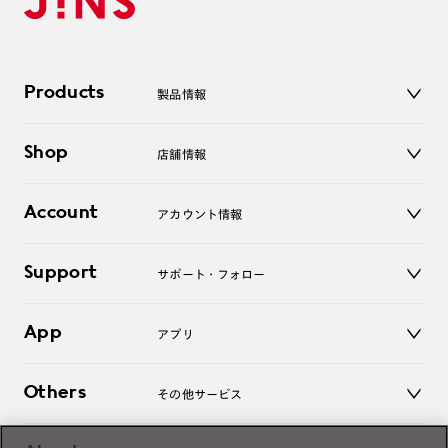
Products
製品情報
メガネ
Shop
店舗情報
サングラス
レンズ
店舗
コンタクトレンズ
Account
アカウント情報
オンラインショップ
老眼鏡
キッズ
マイページ／ログイン
Support
アクセサリー
サポート・フォロー
ログアウト
LINE公式アカウント
お知らせ
App
アプリ
よくあるご質問
ご利用ガイド
JINSアプリ
お問い合わせ
Others
その他サービス
3D WEB試着