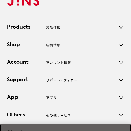
Products
製品情報
メガネ
Shop
店舗情報
サングラス
レンズ
店舗
コンタクトレンズ
Account
アカウント情報
オンラインショップ
老眼鏡
キッズ
マイページ／ログイン
Support
アクセサリー
サポート・フォロー
ログアウト
LINE公式アカウント
お知らせ
App
アプリ
よくあるご質問
ご利用ガイド
JINSアプリ
お問い合わせ
Others
その他サービス
3D WEB試着