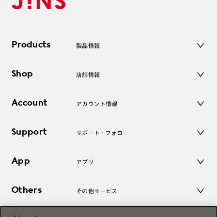
Products
製品情報
メガネ
Shop
店舗情報
サングラス
レンズ
店舗
コンタクトレンズ
Account
アカウント情報
オンラインショップ
老眼鏡
キッズ
マイページ／ログイン
Support
アクセサリー
サポート・フォロー
ログアウト
LINE公式アカウント
お知らせ
App
アプリ
よくあるご質問
ご利用ガイド
JINSアプリ
お問い合わせ
Others
その他サービス
3D WEB試着