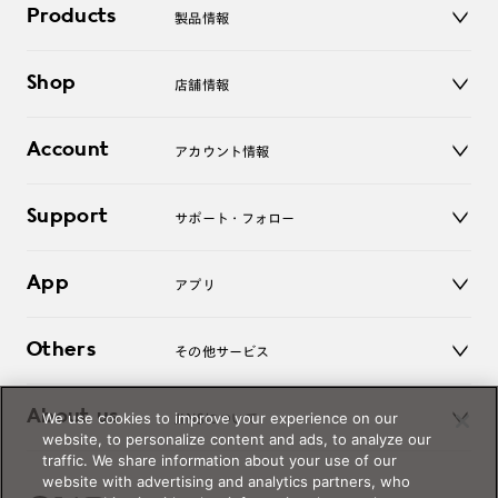
Products
製品情報
メガネ
Shop
店舗情報
サングラス
レンズ
店舗
コンタクトレンズ
Account
アカウント情報
オンラインショップ
老眼鏡
キッズ
マイページ／ログイン
Support
アクセサリー
サポート・フォロー
ログアウト
LINE公式アカウント
お知らせ
App
アプリ
よくあるご質問
ご利用ガイド
JINSアプリ
お問い合わせ
Others
その他サービス
3D WEB試着
About us
We use cookies to improve your experience on our
JINSについて
レンズ交換
website, to personalize content and ads, to analyze our
オンラインギフト
traffic. We share information about your use of our
Magnify Life
価格案内
website with advertising and analytics partners, who
会社概要