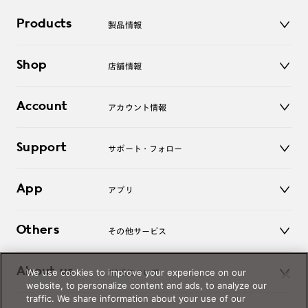
Products
製品情報
メガネ
Shop
店舗情報
サングラス
レンズ
店舗
コンタクトレンズ
Account
アカウント情報
オンラインショップ
老眼鏡
キッズ
マイページ／ログイン
Support
アクセサリー
サポート・フォロー
ログアウト
LINE公式アカウント
お知らせ
App
アプリ
よくあるご質問
ご利用ガイド
JINSアプリ
お問い合わせ
Others
その他サービス
3D WEB試着
About us
We use cookies to improve your experience on our
JINSについて
レンズ交換
website, to personalize content and ads, to analyze our
オンラインギフト
traffic. We share information about your use of our
Magnify Life
価格案内