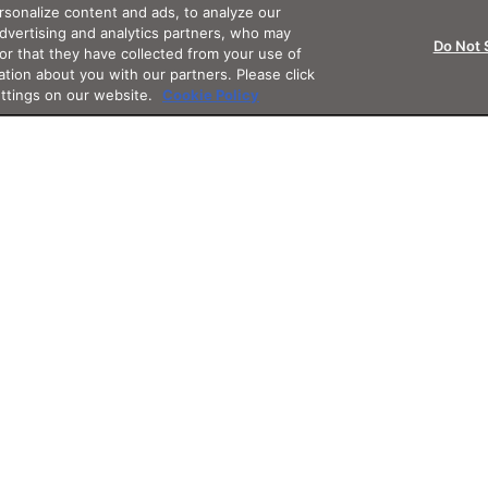
sonalize content and ads, to analyze our
advertising and analytics partners, who may
Do Not 
or that they have collected from your use of
ation about you with our partners. Please click
ettings on our website.
Cookie Policy
Support
App
Othe
サポート・フォロー
アプリ
その他サ