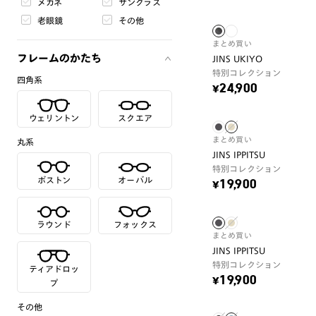
メガネ
サングラス
老眼鏡
その他
まとめ買い
フレームのかたち
JINS UKIYO
特別コレクション
四角系
¥24,900
ウェリントン
スクエア
まとめ買い
丸系
JINS IPPITSU
特別コレクション
ボストン
オーバル
¥19,900
ラウンド
フォックス
まとめ買い
JINS IPPITSU
特別コレクション
ティアドロッ
¥19,900
プ
その他