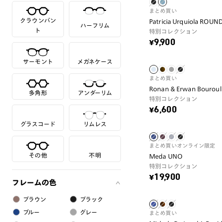
まとめ買い
クラウンパン
Patricia Urquiola ROUN
ハーフリム
ト
特別コレクション
¥9,900
サーモント
メガネケース
まとめ買い
Ronan & Erwan Bouroul
多角形
アンダーリム
特別コレクション
¥6,600
グラスコード
リムレス
まとめ買い
オンライン限定
その他
不明
Meda UNO
特別コレクション
¥19,900
フレームの色
ブラウン
ブラック
ブルー
グレー
まとめ買い