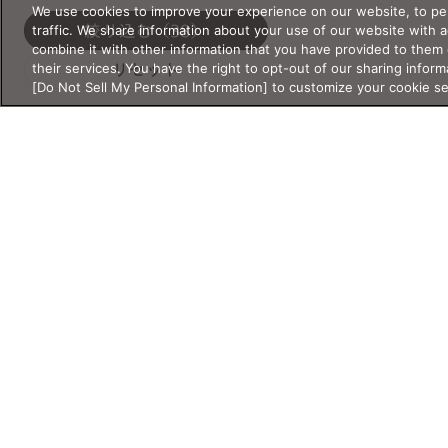
MEN
WOMEN
We use cookies to improve your experience on our website, to per
traffic. We share information about your use of our website with 
UNISEX
絞り込む
（38）
OTHER
combine it with other information that you have provided to them 
KIDS&JUNIOR
their services. You have the right to opt-out of our sharing inform
リセット
[Do Not Sell My Personal Information] to customize your cookie s
サイズ
サイズ・重さの詳細検索
サイズ・重さは必ず半角数字で入
シリーズ
力してください。
新作
クラシック
レンズ幅
クリアレンズ
サウナ
mm
〜
mm
サングラス
スクリーン
スポーツ・ア
ブリッジ幅
ウトドア
mm
〜
mm
ライフスタイ
リラックス・
Products
Shop
Account
ル
睡眠
テンプル
製品情報
店舗情報
アカウント情報
度付き対応サ
特別コレクシ