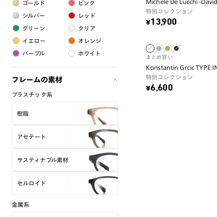
Michele De Lucchi -Davi
ゴールド
ピンク
特別コレクション
シルバー
レッド
¥13,900
グリーン
クリア
イエロー
オレンジ
パープル
ホワイト
まとめ買い
Konstantin Grcic TYPE 
特別コレクション
フレームの素材
¥6,600
プラスチック系
樹脂
アセテート
サスティナブル素材
セルロイド
金属系