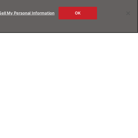
Sell My Personal Information
OK
rs
About us
ービス
JINSについて