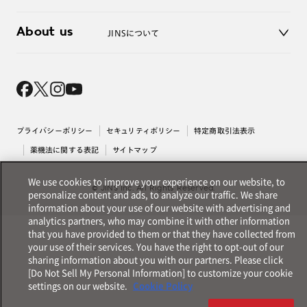
3D WEB試着
About us
JINSについて
レンズ交換
オンラインギフト
Magnify Life
価格案内
会社概要
採用情報
法人のお客様
出店について
プライバシーポリシー
セキュリティポリシー
特定商取引法表示
薬機法に関する表記
サイトマップ
We use cookies to improve your experience on our website, to
© JINS Inc. All Rights Reserved.
personalize content and ads, to analyze our traffic. We share
information about your use of our website with advertising and
analytics partners, who may combine it with other information
that you have provided to them or that they have collected from
your use of their services. You have the right to opt-out of our
sharing information about you with our partners. Please click
[Do Not Sell My Personal Information] to customize your cookie
settings on our website.
Cookie Policy