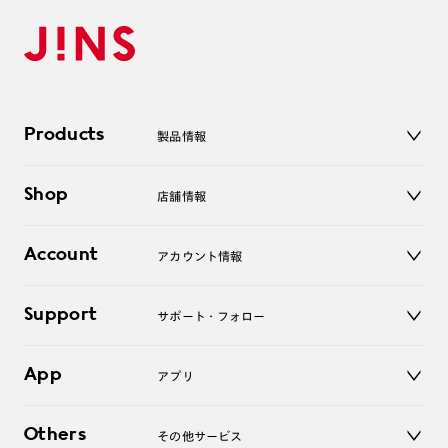
Products
製品情報
メガネ
Shop
店舗情報
サングラス
レンズ
店舗
コンタクトレンズ
Account
アカウント情報
オンラインショップ
老眼鏡
キッズ
マイページ／ログイン
Support
アクセサリー
サポート・フォロー
ログアウト
LINE公式アカウント
お知らせ
App
アプリ
よくあるご質問
ご利用ガイド
JINSアプリ
お問い合わせ
Others
その他サービス