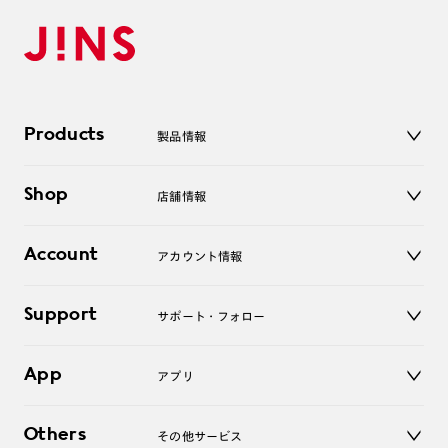
Products
製品情報
メガネ
Shop
店舗情報
サングラス
レンズ
店舗
コンタクトレンズ
Account
アカウント情報
オンラインショップ
老眼鏡
キッズ
マイページ／ログイン
Support
アクセサリー
サポート・フォロー
ログアウト
LINE公式アカウント
お知らせ
App
アプリ
よくあるご質問
ご利用ガイド
JINSアプリ
お問い合わせ
Others
その他サービス