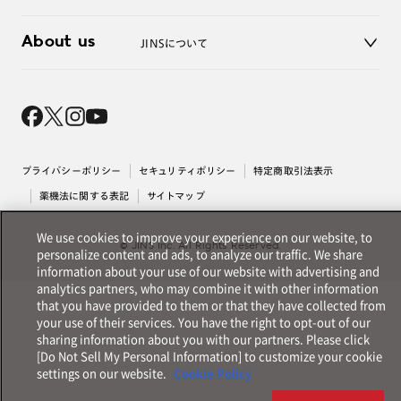
3D WEB試着
About us
JINSについて
レンズ交換
オンラインギフト
Magnify Life
価格案内
会社概要
採用情報
法人のお客様
出店について
プライバシーポリシー
セキュリティポリシー
特定商取引法表示
薬機法に関する表記
サイトマップ
We use cookies to improve your experience on our website, to
© JINS Inc. All Rights Reserved.
personalize content and ads, to analyze our traffic. We share
information about your use of our website with advertising and
analytics partners, who may combine it with other information
that you have provided to them or that they have collected from
your use of their services. You have the right to opt-out of our
sharing information about you with our partners. Please click
[Do Not Sell My Personal Information] to customize your cookie
settings on our website.
Cookie Policy