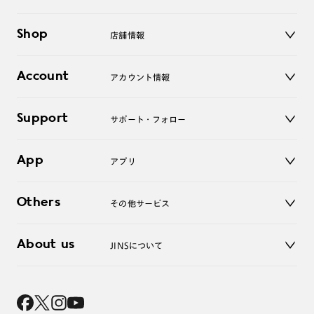
メガネ
Shop
店舗情報
サングラス
レンズ
店舗
コンタクトレンズ
Account
アカウント情報
オンラインショップ
老眼鏡
キッズ
マイページ／ログイン
Support
アクセサリー
サポート・フォロー
ログアウト
LINE公式アカウント
お知らせ
App
アプリ
よくあるご質問
ご利用ガイド
JINSアプリ
お問い合わせ
Others
その他サービス
3D WEB試着
About us
JINSについて
レンズ交換
オンラインギフト
Magnify Life
価格案内
会社概要
採用情報