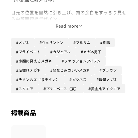
目元の位置を自然に引き上げ、顔の余白をすっきり見せ
る中顔面短縮デザイン
太すぎず細すぎず程よいボリューム感のフロントと、上
Read more
品なチタンテンプルの組み合わせで、
トレンド感と大人のきちんと感を両立できます
メガネ
ウェリントン
フルリム
樹脂
軽やかな掛け心地で、長時間でもストレスフリー
プライベート
カジュアル
メガネ男子
小顔に見えるメガネ
ファッションアイテム
「清潔感出したい」「バランスよく見せたい」
そんな方におすすめのちょうどいい
垢抜けメガネ
顔なじみのいいメガネ
ブラウン
美バランスメガネです
チタン合金（βチタン）
ビジネス
軽量メガネ
スクエア
ブルーベース（夏）
黄金比アイウエア
掲載商品