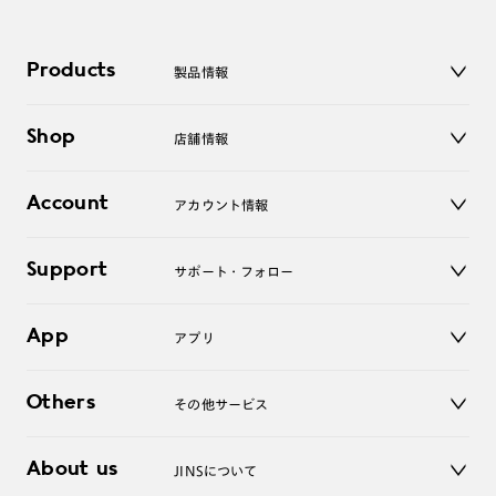
Products
製品情報
メガネ
Shop
店舗情報
サングラス
レンズ
店舗
コンタクトレンズ
Account
アカウント情報
オンラインショップ
老眼鏡
キッズ
マイページ／ログイン
Support
アクセサリー
サポート・フォロー
ログアウト
LINE公式アカウント
お知らせ
App
アプリ
よくあるご質問
ご利用ガイド
JINSアプリ
お問い合わせ
Others
その他サービス
3D WEB試着
About us
JINSについて
レンズ交換