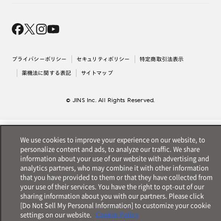
オンラインギフト
Magnify Life
価格案内
会社概要
採用情報
法人のお客様
出店について
プライバシーポリシー
セキュリティポリシー
特定商取引法表示
薬機法に関する表記
サイトマップ
© JINS Inc. All Rights Reserved.
We use cookies to improve your experience on our website, to
personalize content and ads, to analyze our traffic. We share
information about your use of our website with advertising and
analytics partners, who may combine it with other information
that you have provided to them or that they have collected from
your use of their services. You have the right to opt-out of our
sharing information about you with our partners. Please click
[Do Not Sell My Personal Information] to customize your cookie
settings on our website.
Cookie Policy