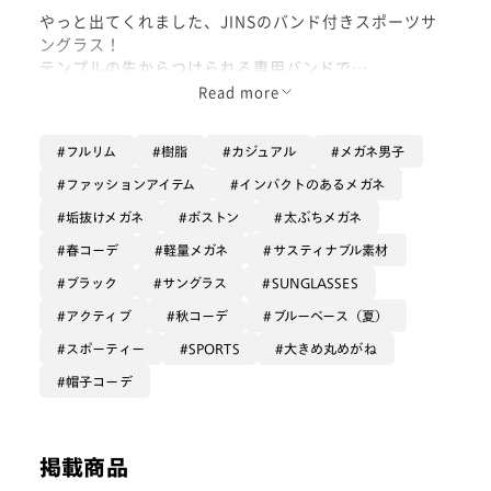
やっと出てくれました、JINSのバンド付きスポーツサ
ングラス！
テンプルの先からつけられる専用バンドで
メガネのズレ対策はJINS史上最高になっています
Read more
蛇腹機構のついたテンプルによって、フィット感が高ま
るので
フルリム
樹脂
カジュアル
メガネ男子
大きめサイズを探している男性にもオススメ
今回のコーデはトレランスタイル
ファッションアイテム
インパクトのあるメガネ
山でも活躍する1本です
垢抜けメガネ
ボストン
太ぶちメガネ
春コーデ
軽量メガネ
サスティナブル素材
ブラック
サングラス
SUNGLASSES
アクティブ
秋コーデ
ブルーベース（夏）
スポーティー
SPORTS
大きめ丸めがね
帽子コーデ
掲載商品