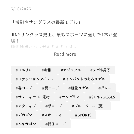
6/16/2026
「機能性サングラスの最新モデル」
JINSサングラス史上、最もスポーツに適した1本が登
場！
機能性ポイントがもりもりです
・テンプルの蛇腹機構
Read more
・テンプルエンドのクイックフィット
・付属する専用メガネバンド
フルリム
樹脂
カジュアル
メガネ男子
・新モデル鼻パッド
たくさんの技術が詰まっていて、
ファッションアイテム
インパクトのあるメガネ
かけ心地の軽さとしっかりしたフィット感を実現してい
春コーデ
夏コーデ
軽量メガネ
グレー
ます
サスティナブル素材
サングラス
SUNGLASSES
今回は趣味のトレランスタイルでコーディネート
アクティブ
秋コーデ
ブルーベース（夏）
スクエア型のミラーサングラスもスポーツの気分を高め
デカゴン
スポーティー
SPORTS
てくれます
是非お試しください。
ヘキサゴン
帽子コーデ