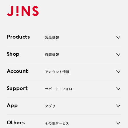
Products
製品情報
メガネ
Shop
店舗情報
サングラス
レンズ
店舗
コンタクトレンズ
Account
アカウント情報
オンラインショップ
老眼鏡
キッズ
マイページ／ログイン
Support
アクセサリー
サポート・フォロー
ログアウト
LINE公式アカウント
お知らせ
App
アプリ
よくあるご質問
ご利用ガイド
JINSアプリ
お問い合わせ
Others
その他サービス