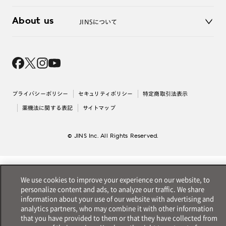
3D WEB試着
About us
JINSについて
レンズ交換
オンラインギフト
Magnify Life
価格案内
会社概要
採用情報
法人のお客様
出店について
プライバシーポリシー
セキュリティポリシー
特定商取引法表示
薬機法に関する表記
サイトマップ
© JINS Inc. All Rights Reserved.
We use cookies to improve your experience on our website, to
personalize content and ads, to analyze our traffic. We share
information about your use of our website with advertising and
analytics partners, who may combine it with other information
that you have provided to them or that they have collected from