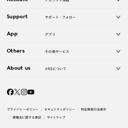
アカウント情報
オンラインショップ
老眼鏡
キッズ
マイページ／ログイン
Support
アクセサリー
サポート・フォロー
ログアウト
LINE公式アカウント
お知らせ
App
アプリ
よくあるご質問
ご利用ガイド
JINSアプリ
お問い合わせ
Others
その他サービス
3D WEB試着
About us
JINSについて
レンズ交換
オンラインギフト
Magnify Life
価格案内
会社概要
採用情報
法人のお客様
出店について
プライバシーポリシー
セキュリティポリシー
特定商取引法表示
薬機法に関する表記
サイトマップ