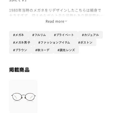
1980年当時のメガネをリデザインしたこちらは細身で
大きすぎず、控えめながら上品な装飾もあり服装問わず
掛けやすいメガネです。
Read more
ヴィンテージ感と今っぽさが程よいバランスで纏まって
メガネ
フルリム
プライベート
カジュアル
いて、思わず一目惚れしてしまいました。
メガネ男子
ファッションアイテム
ボストン
トラッドスタイルにももちろん合いますが、今回はあえ
ブラウン
秋コーデ
調光レンズ
てブルゾンに合わせてみました。
上品なクラシックフレームがカジュアルすぎないバラン
スの取れたコーデにしてくれます。
掲載商品
フレーム：UMF-22S-126_ダークブラウンデミ(287)
レンズ：調光キャメルブラウン