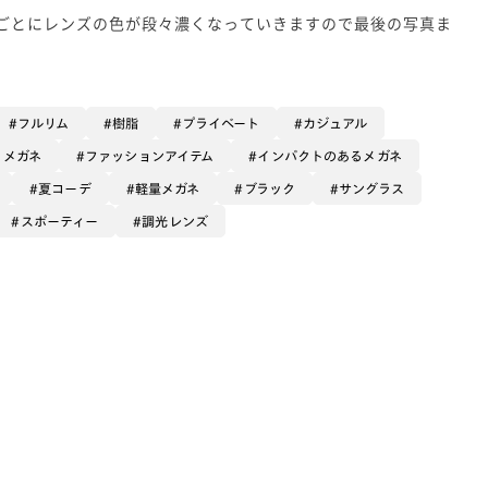
ごとにレンズの色が段々濃くなっていきますので最後の写真ま
フルリム
樹脂
プライベート
カジュアル
るメガネ
ファッションアイテム
インパクトのあるメガネ
夏コーデ
軽量メガネ
ブラック
サングラス
スポーティー
調光レンズ