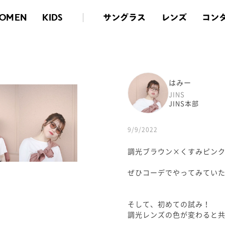
サングラス
レンズ
コン
OMEN
KIDS
はみー
JINS
JINS本部
9/9/2022
調光ブラウン×くすみピンクの
ぜひコーデでやってみてい
そして、初めての試み！
調光レンズの色が変わると