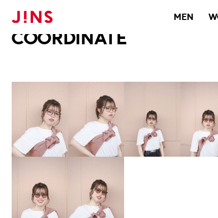
メガネのJINS TOP
JINS MEGANE STYLE
COORDINATE
MEN
W
COORDINATE