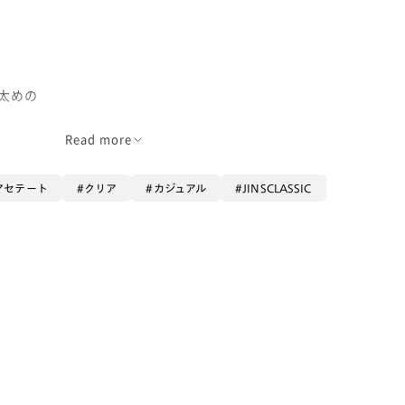
に太めの
Read more
かけやすいです！
アセテート
クリア
カジュアル
JINSCLASSIC
ウンの優しいカラー
らもUVカット
付け頂けます。
%UVカット
しいのです！
面から入射する
ルカットで