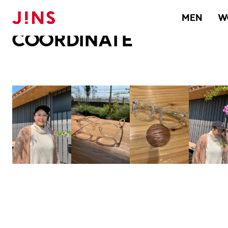
メガネのJINS TOP
JINS MEGANE STYLE
COORDINATE
MEN
W
COORDINATE