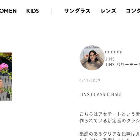
サングラス
レンズ
コン
OMEN
KIDS
mimimi
JINS
JINS パワーモ
9/17/2022
JINS CLASSIC Bold
こちらはアセテートという
作られている新定番のクラ
艶感のあるクリアな色味はJI
久しぶりに登場しました。