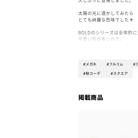
太陽の光に透かしてみたら
とても綺麗な色味でした☀️
BOLDのシリーズは全体的
可愛い形が多いので、
透明感のある色味を選ぶと
馴染みが良くて目立たずに
メガネ
フルリム
このフレームに合うレンズ
秋コーデ
スクエア
【ミディアムココア】ブラ
【UVダブルカット】裏面か
どちらもオプションにてお
掲載商品
JINSのレンズ表面からは99
標準装備で基本的に素晴ら
このフレーム型は
レンズ面積が広いので、裏
日差しをカットするUVダブ