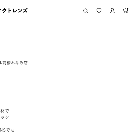
タクトレンズ
0
ール前橋みなみ店
素材で
シック
NSでも