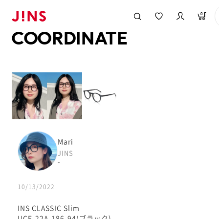
メガネのJINS TOP
JINS MEGANE STYLE
COORDINATE
0
COORDINATE
Mari
JINS
-
10/13/2022
INS CLASSIC Slim
UCF-22A-186-94(ブラック)