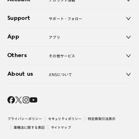
アカウント情報
オンラインショップ
老眼鏡
キッズ
マイページ／ログイン
Support
アクセサリー
サポート・フォロー
ログアウト
LINE公式アカウント
お知らせ
App
アプリ
よくあるご質問
ご利用ガイド
JINSアプリ
お問い合わせ
Others
その他サービス
3D WEB試着
About us
JINSについて
レンズ交換
オンラインギフト
Magnify Life
価格案内
会社概要
採用情報
法人のお客様
出店について
プライバシーポリシー
セキュリティポリシー
特定商取引法表示
薬機法に関する表記
サイトマップ