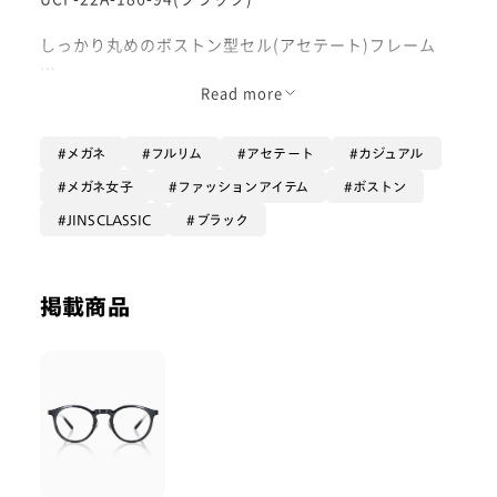
しっかり丸めのボストン型セル(アセテート)フレーム
全体的にコロンと丸い形状なので落ち着いた印象の眼鏡
Read more
ですが、ブリッジ(鼻)部分は角張っているためほんの少
しのキリッと感を演出してくれます！
メガネ
フルリム
アセテート
カジュアル
またブリッジ位置が通常より高めに設定されているため
表情が引き締まり、正統派レトロな魅力も◎
メガネ女子
ファッションアイテム
ボストン
流行のトラッドな服装にも合わせやすいです。
JINSCLASSIC
ブラック
鼻パッドは調節可能なクリングスタイプなので、店舗に
お持ち込みいただければ頬やまつ毛に当たりにくくなる
よう調整可能です！
掲載商品
レンズは落ち着いた雰囲気に合わせて、薄いセピアカラ
ーのブルーライトカットレンズ【JINS SCREEN40(HEA
VY USE)】がおすすめ◎
ぜひお試しくださいませ！
#PD58 #丸顔 #PCウィンター