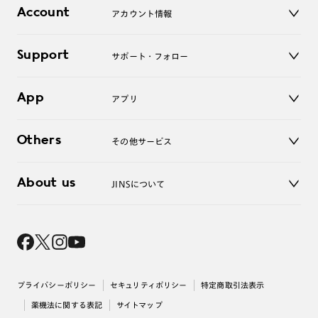
店舗
コンタクトレンズ
Account
アカウント情報
オンラインショップ
老眼鏡
キッズ
マイページ／ログイン
Support
アクセサリー
サポート・フォロー
ログアウト
LINE公式アカウント
お知らせ
App
アプリ
よくあるご質問
ご利用ガイド
JINSアプリ
お問い合わせ
Others
その他サービス
3D WEB試着
About us
JINSについて
レンズ交換
オンラインギフト
Magnify Life
価格案内
会社概要
採用情報
法人のお客様
出店について
プライバシーポリシー
セキュリティポリシー
特定商取引法表示
薬機法に関する表記
サイトマップ