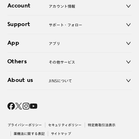
店舗
コンタクトレンズ
Account
アカウント情報
オンラインショップ
老眼鏡
キッズ
マイページ／ログイン
Support
アクセサリー
サポート・フォロー
ログアウト
LINE公式アカウント
お知らせ
App
アプリ
よくあるご質問
ご利用ガイド
JINSアプリ
お問い合わせ
Others
その他サービス
3D WEB試着
About us
JINSについて
レンズ交換
オンラインギフト
Magnify Life
価格案内
会社概要
採用情報
法人のお客様
出店について
プライバシーポリシー
セキュリティポリシー
特定商取引法表示
薬機法に関する表記
サイトマップ