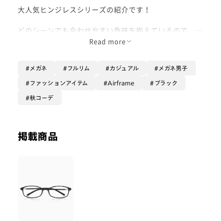
大人気ヒンジレスシリーズの紹介です！
どのシーンでも合わせやすい色味を揃えているので、オ
ンオフどちらでもご着用頂けます！
Read more
「軽い」「かけやすい」
メガネ
フルリム
カジュアル
メガネ男子
そんなフレームが好きな方にはとてもおすすめです🥸
ファッションアイテム
Airframe
ブラック
秋コーデ
是非お買い求め下さい！
- Waka -
掲載商品