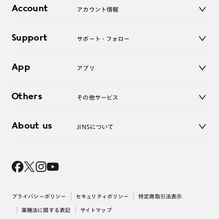
店舗
コンタクトレンズ
Account
アカウント情報
オンラインショップ
老眼鏡
キッズ
マイページ／ログイン
Support
アクセサリー
サポート・フォロー
ログアウト
LINE公式アカウント
お知らせ
App
アプリ
よくあるご質問
ご利用ガイド
JINSアプリ
お問い合わせ
Others
その他サービス
3D WEB試着
About us
JINSについて
レンズ交換
オンラインギフト
Magnify Life
価格案内
会社概要
採用情報
法人のお客様
出店について
プライバシーポリシー
セキュリティポリシー
特定商取引法表示
薬機法に関する表記
サイトマップ