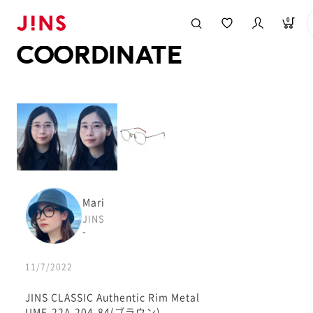
メガネのJINS TOP
JINS MEGANE STYLE
COORDINATE
0
COORDINATE
Mari
JINS
-
11/7/2022
JINS CLASSIC Authentic Rim Metal
UMF-22A-204-84(ブラウン)