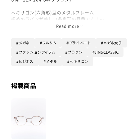
ヘキサゴン(六角形)型のメタルフレーム
細めのラインが美しい多角形の品番です！
シンプルかつミニマルな造りで、かけるだけでお顔の印
Read more
象は変えずにクラシカルな雰囲気を演出してくれます。
メガネ
フルリム
プライベート
メガネ女子
フレーム縦幅があり角が多いので、様々なお顔の形に合
います。
ファッションアイテム
ブラウン
JINSCLASSIC
丸眼鏡は飽きてしまったから他の形を試したい！という
ビジネス
メタル
ヘキサゴン
方におすすめです！
レンズは薄めのカラーレンズ【ライトカラー】からカス
タムいただくと、スッキリしたラインを活かした爽やか
掲載商品
なサングラスに仕上がります！
ぜひお試しくださいませ！
#PD58 #丸顔 #PCウィンター