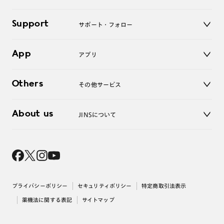
老眼鏡
キッズ
マイページ／ログイン
Support
アクセサリー
サポート・フォロー
ログアウト
LINE公式アカウント
お知らせ
App
アプリ
よくあるご質問
ご利用ガイド
JINSアプリ
お問い合わせ
Others
その他サービス
3D WEB試着
About us
JINSについて
レンズ交換
オンラインギフト
Magnify Life
価格案内
会社概要
採用情報
法人のお客様
出店について
プライバシーポリシー
セキュリティポリシー
特定商取引法表示
薬機法に関する表記
サイトマップ