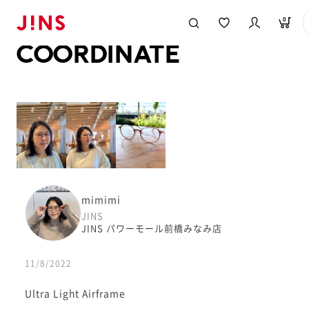
メガネのJINS TOP
JINS MEGANE STYLE
COORDINATE
0
COORDINATE
mimimi
JINS
JINS パワーモール前橋みなみ店
11/8/2022
Ultra Light Airframe