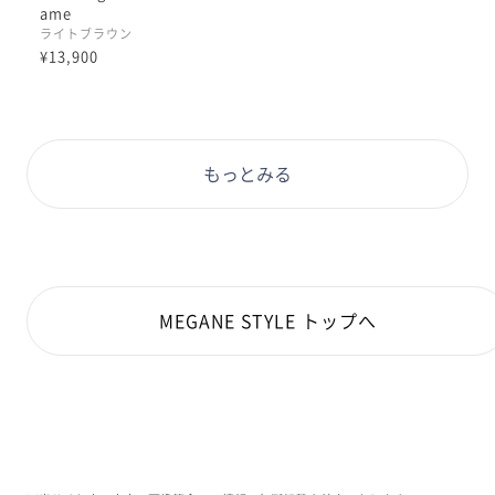
着用カラーの色味は
ame
ライトブラウン
ライトブラウンとありますが
¥13,900
ピンクっぽいブラウンで
お肌に馴染むカラーです♫
【品番】LUF-20A-066
もっとみる
【着用カラー】382ライトブラウン
MEGANE STYLE トップへ