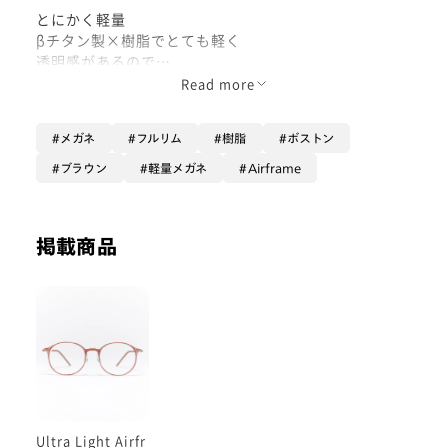
とにかく軽量
βチタン製×樹脂でとても軽く
透明感があるので
上品な印象のメガネです🪶
Read more
丸みがありますが
メガネ
フルリム
樹脂
ボストン
天地幅が大きめなので
お顔のバランスをすっきり見せてくれます。
ブラウン
軽量メガネ
Airframe
ひきしめ効果を狙うなら
掲載商品
フレームの色が濃い方が効果的ですので
ブラウンデミやネイビーの色違いフレームも
オススメです！
度数がすごく強い方はレンズ面積が広めですと
重たくなる事がありますので、
その場合は同じシリーズのひとまわり細め
LUF-20A-067のタイプがオススメです◎
Ultra Light Airfr