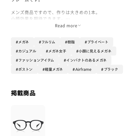
メンズ商品ですので、作りは大きめの1本。
小顔効果を期待できます。
Read more
フレームの両脇のデザインがワンポイントになって、重
すぎない印象になります。
メガネ
フルリム
樹脂
プライベート
カラーレンズを入れて、サングラスとしてご利用いただ
カジュアル
メガネ女子
小顔に見えるメガネ
くのもオススメです！
ファッションアイテム
インパクトのあるメガネ
ボストン
軽量メガネ
Airframe
ブラック
掲載商品