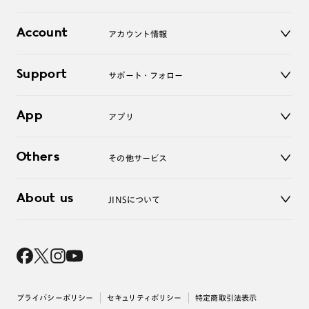
レンズ
店舗
コンタクトレンズ
Account
アカウント情報
オンラインショップ
老眼鏡
キッズ
マイページ／ログイン
Support
アクセサリー
サポート・フォロー
ログアウト
LINE公式アカウント
お知らせ
App
アプリ
よくあるご質問
ご利用ガイド
JINSアプリ
お問い合わせ
Others
その他サービス
3D WEB試着
About us
JINSについて
レンズ交換
オンラインギフト
Magnify Life
価格案内
会社概要
採用情報
法人のお客様
出店について
プライバシーポリシー
セキュリティポリシー
特定商取引法表示