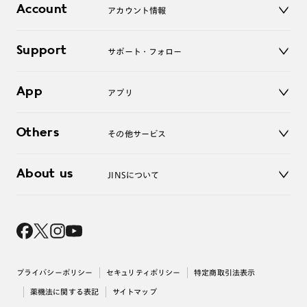
コンタクトレンズ
Account
アカウント情報
オンラインショップ
老眼鏡
キッズ
マイページ／ログイン
Support
アクセサリー
サポート・フォロー
ログアウト
LINE公式アカウント
お知らせ
App
アプリ
よくあるご質問
ご利用ガイド
JINSアプリ
お問い合わせ
Others
その他サービス
3D WEB試着
About us
JINSについて
レンズ交換
オンラインギフト
Magnify Life
価格案内
会社概要
採用情報
法人のお客様
出店について
プライバシーポリシー
セキュリティポリシー
特定商取引法表示
薬機法に関する表記
サイトマップ