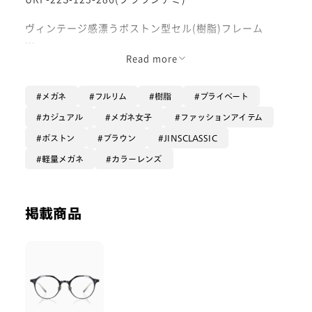
ヴィンテージ感漂うボストン型セル(樹脂)フレーム
クラシカルなベッコウ柄の品番です！
Read more
上がやや直線になっているクラウンパントという形状に
近く、通常のボストン型の柔らかな印象にプラスしてキ
メガネ
フルリム
樹脂
プライベート
リッとした印象も演出してくれます！
形状はクラシカルですがラインが細いので、野暮ったく
カジュアル
メガネ女子
ファッションアイテム
ならずすっきりかけていただけます。
ボストン
ブラウン
JINSCLASSIC
縦幅が広めなので透明レンズ仕様でもUV対策が出来ま
軽量メガネ
カラーレンズ
すし、眩しさも気になる方は着用画像のミディアムカラ
ー【ミディアムココア】がオススメです！
かけた時の傍からの見た目はしっかり色が入りますが、
掲載商品
視界は暗すぎないので普段使いにもお使いいただけます
◎
画像3枚目にはレンズを通した景色も載せてあるので、
ご参考までにご覧くださいね。
ぜひお試しくださいませ！
#PD58 #丸顔 #PCウィンター