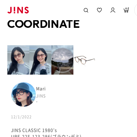
メガネのJINS TOP
JINS MEGANE STYLE
COORDINATE
0
COORDINATE
Mari
JINS
-
12/1/2022
JINS CLASSIC 1980’s
URF-22S-123-286(ブラウンデミ)