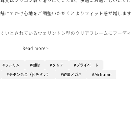
店舗にてかけ心地をご調整いただくとよりフィット感が増します
やすいとされているウェリントン型のクリアフレームにフーディ
が難しく思われがちですが、スポーツミックスにしていただくと
Read more
ートする曇りにくい【クモリドメレンズ】がおすすめです！
フルリム
樹脂
クリア
プライベート
仕様にも出来るます！
チタン合金（βチタン）
軽量メガネ
Airframe
ー