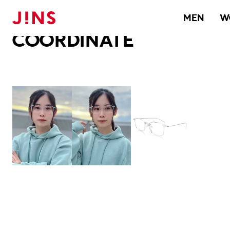
メガネのJINS TOP
JINS MEGANE STYLE
COORDINATE
MEN
W
COORDINATE