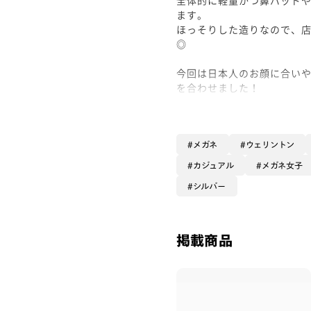
ます。
ほっそりした造りなので、
◎
今回は日本人のお顔に合い
を合わせました！
クリアカラーは組み合わせ
自然にかけこなせます◎
レンズは快適な視界をサポ
メガネ
ウェリントン
追加料金¥3,300でカラー
カジュアル
メガネ女子
シルバー
ぜひお試しくださいませ！
#PD58 #丸顔 #PCウィンタ
掲載商品