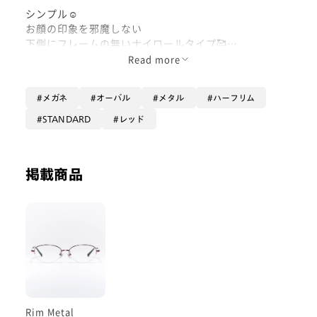
シンプル☺️
お顔の印象を邪魔しない
下側にフレームの無いナイロールタイプ🥰
Read more
写真ですとちょっとフレームの見本
レンズが反射してしまっているのですが
メガネ
オーバル
メタル
ハーフリム
実際購入の際には標準レンズでも
STANDARD
レッド
反射せずにかけて頂けます！！
標準レンズに
掲載商品
反射防止コート
撥水コート
UVカット99.9%
薄型非球面レンズ
付いてますので
JINSの標準レンズ結構凄いんです🌟
鼻パッドも付いているので
Rim Metal