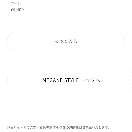
調整可能な所が低価格なのに嬉しい
ワイン
¥4,400
スタンダードタイプです。
【品番】LMN-22A-272
もっとみる
【着用カラー】ワイン(76)
MEGANE STYLE トップへ
※当サイト内の文字・画像等全ての情報の無断転載を禁止いたします。