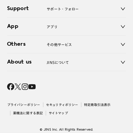
キッズ
マイページ／ログイン
Support
アクセサリー
サポート・フォロー
ログアウト
LINE公式アカウント
お知らせ
App
アプリ
よくあるご質問
ご利用ガイド
JINSアプリ
お問い合わせ
Others
その他サービス
3D WEB試着
About us
JINSについて
レンズ交換
オンラインギフト
Magnify Life
価格案内
会社概要
採用情報
法人のお客様
出店について
プライバシーポリシー
セキュリティポリシー
特定商取引法表示
薬機法に関する表記
サイトマップ
© JINS Inc. All Rights Reserved.