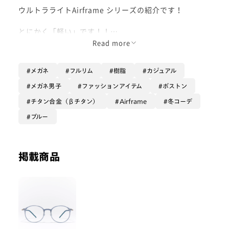
ウルトラライトAirframe シリーズの紹介です！
とにかく「軽い」です！！
かけ心地もとても良く、是非ご体感いただきたい
Read more
軽さに仕上がっております！
メガネ
フルリム
樹脂
カジュアル
鼻パッドもズレにくく、目立たない仕様なので
スッキリ見えますね🥸
メガネ男子
ファッションアイテム
ボストン
チタン合金（βチタン）
Airframe
冬コーデ
デザインもとてもお洒落に仕上がっております。
ブルー
軽いメガネをお探しの方、
ボストンタイプのメガネが好きな方、
そんな方には本当にオススメです！
掲載商品
是非お買い求めください！
- Waka -