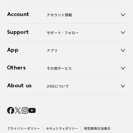
レンズ
店舗
コンタクトレンズ
Account
アカウント情報
オンラインショップ
老眼鏡
キッズ
マイページ／ログイン
Support
アクセサリー
サポート・フォロー
ログアウト
LINE公式アカウント
お知らせ
App
アプリ
よくあるご質問
ご利用ガイド
JINSアプリ
お問い合わせ
Others
その他サービス
3D WEB試着
About us
JINSについて
レンズ交換
オンラインギフト
Magnify Life
価格案内
会社概要
採用情報
法人のお客様
出店について
プライバシーポリシー
セキュリティポリシー
特定商取引法表示