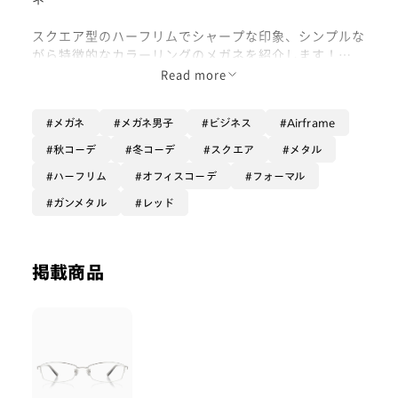
スクエア型のハーフリムでシャープな印象、シンプルな
がら特徴的なカラーリングのメガネを紹介します！
Read more
フロント部分は主張し過ぎず、落ち着き過ぎないガンメ
タルカラー、サイドはトーンの落ち着いたレッドを使用
メガネ
メガネ男子
ビジネス
Airframe
する事で個性が光るフレームです。
秋コーデ
冬コーデ
スクエア
メタル
エネルギッシュさを演出出来ると言われているレッドを
ハーフリム
オフィスコーデ
フォーマル
さりげなく取り入れてここぞと言う時に使ってみません
か？
ガンメタル
レッド
是非お試しください！
掲載商品