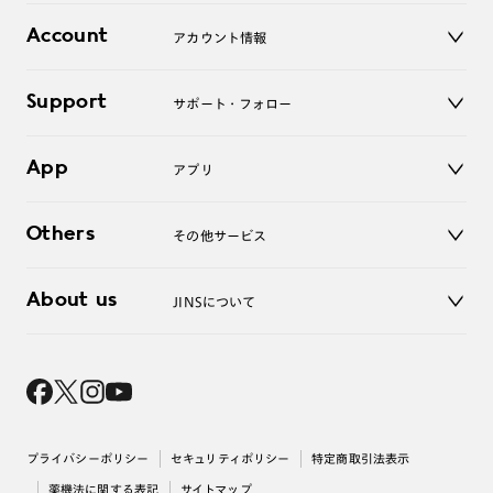
レンズ
店舗
コンタクトレンズ
Account
アカウント情報
オンラインショップ
老眼鏡
キッズ
マイページ／ログイン
Support
アクセサリー
サポート・フォロー
ログアウト
LINE公式アカウント
お知らせ
App
アプリ
よくあるご質問
ご利用ガイド
JINSアプリ
お問い合わせ
Others
その他サービス
3D WEB試着
About us
JINSについて
レンズ交換
オンラインギフト
Magnify Life
価格案内
会社概要
採用情報
法人のお客様
出店について
プライバシーポリシー
セキュリティポリシー
特定商取引法表示
薬機法に関する表記
サイトマップ