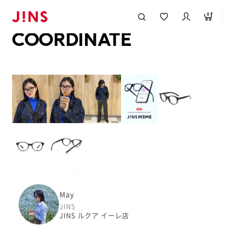
メガネのJINS TOP
JINS MEGANE STYLE
COORDINATE
0
COORDINATE
May
JINS
JINS ルクア イーレ店