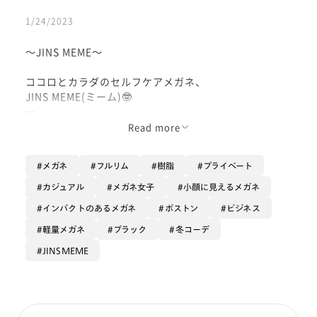
1/24/2023
〜JINS MEME〜
ココロとカラダのセルフケアメガネ、
JINS MEME(ミーム)🤓
実は鼻当て部分に2つのセンサーが
Read more
搭載されているんです！
専用のスマホアプリと連携し、
メガネ
フルリム
樹脂
プライベート
センサーが取得したさまざまな情報を
スマホで解析してくれます！
カジュアル
メガネ女子
小顔に見えるメガネ
あなたのカラダとココロの状態を
インパクトのあるメガネ
ボストン
ビジネス
このメガネ一つで計測してくれるんです👏🏻
軽量メガネ
ブラック
冬コーデ
JINSMEME
おすすめポイントは馴染みやすいボストン型⚫️
流行りの黒縁で形は男女ともに掛けやすく、
しかも素材はAirframeです。
専用ポーチも付いてきます🫶🏻