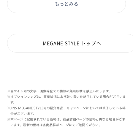
もっとみる
プライベートシーンやビジネスシーン、
どんな時でも使っていただける万能な1本。
今回はファッションアイテムの1つとして
取り入れてみました💙🖤
MEGANE STYLE トップへ
-製品仕様について-
●JINS MEME Core仕様
バッテリー リチャージブルリチウムイオンバッテリ
ー内臓
充電時間 約3時間
使用時間 アクティブモード（連続使用時間）
：最大約24時間※1
スリープモード（待機状態）
※当サイト内の文字・画像等全ての情報の無断転載を禁止いたします。
：約２週間
※オプションレンズは、販売状況により取り扱いを終了している場合がございま
※1 ジャイロセンサー使用時は約11時
す。
間
※JINS MEGANE STYLE内の紹介商品、キャンペーンにおいては終了している場
質量 約6ｇ
合がございます。
材質 プラスチック、SUS316L（電極部分）
※本ページに記載されている価格は、商品詳細ページの価格と異なる場合がござ
センサー 3点式眼電位センサー/3軸加速度センサー/
います。最新の価格は各商品詳細ページにてご確認ください。
3軸ジャイロ（角速度）センサー