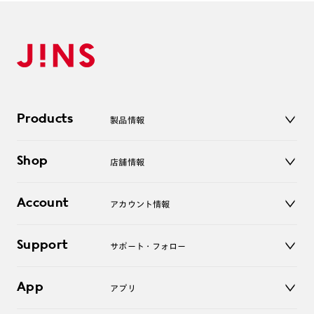
通信方式 Bluetooth Low Energy
外部インターフェース 専用充電端子
使用環境条件 温度：0～40℃/湿度：10～90％RH
（結露なきこと）
メガネでケアが出来るのは嬉しいですよね💓
もっと詳しく知りたい！という方は
Products
製品情報
オンラインサイトか店頭でご確認ください😊
メガネ
Shop
店舗情報
サングラス
#丸顔 #ブルベ夏 #メガネで自分を分析
レンズ
#おすすめは運転時と勉強時
店舗
コンタクトレンズ
#猫背がバレた…
Account
アカウント情報
オンラインショップ
老眼鏡
キッズ
マイページ／ログイン
Support
アクセサリー
サポート・フォロー
ログアウト
LINE公式アカウント
お知らせ
App
アプリ
よくあるご質問
ご利用ガイド