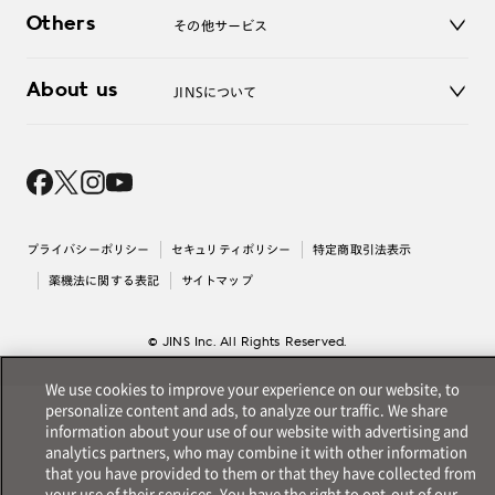
JINSアプリ
お問い合わせ
Others
その他サービス
3D WEB試着
About us
JINSについて
レンズ交換
オンラインギフト
Magnify Life
価格案内
会社概要
採用情報
法人のお客様
出店について
プライバシーポリシー
セキュリティポリシー
特定商取引法表示
薬機法に関する表記
サイトマップ
© JINS Inc. All Rights Reserved.
We use cookies to improve your experience on our website, to
personalize content and ads, to analyze our traffic. We share
information about your use of our website with advertising and
analytics partners, who may combine it with other information
that you have provided to them or that they have collected from
your use of their services. You have the right to opt-out of our