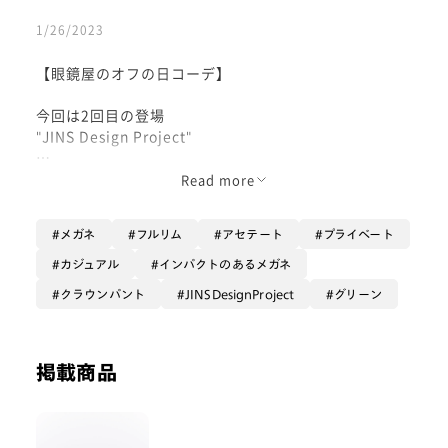
1/26/2023
【眼鏡屋のオフの日コーデ】
今回は2回目の登場
"JINS Design Project"
パンツのカーキと合わせてグリーンのフレームをかけて
Read more
みました！
差し色で赤いインナーを仕込んで少し目を惹く印象に！
メガネ
フルリム
アセテート
プライベート
-情報-
カジュアル
インパクトのあるメガネ
顔型:面長
クラウンパント
JINSDesignProject
グリーン
PD(瞳孔間距離):66
着用品番: UCF-18A-217_27
掲載商品