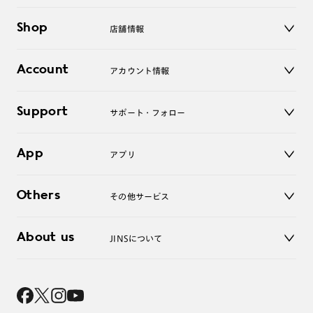
メガネ
Shop
店舗情報
サングラス
レンズ
店舗
コンタクトレンズ
Account
アカウント情報
オンラインショップ
老眼鏡
キッズ
マイページ／ログイン
Support
アクセサリー
サポート・フォロー
ログアウト
LINE公式アカウント
お知らせ
App
アプリ
よくあるご質問
ご利用ガイド
JINSアプリ
お問い合わせ
Others
その他サービス
3D WEB試着
About us
JINSについて
レンズ交換
オンラインギフト
Magnify Life
価格案内
会社概要
採用情報