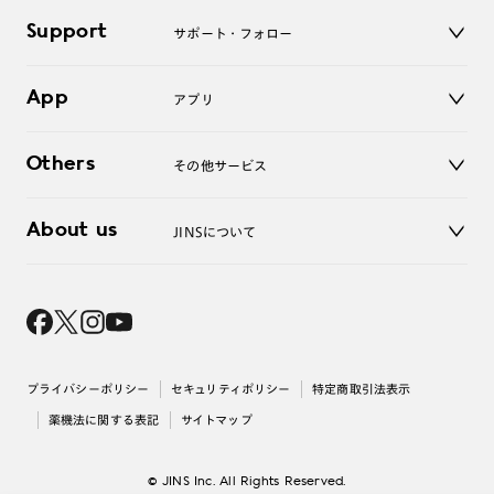
キッズ
マイページ／ログイン
Support
アクセサリー
サポート・フォロー
ログアウト
LINE公式アカウント
お知らせ
App
アプリ
よくあるご質問
ご利用ガイド
JINSアプリ
お問い合わせ
Others
その他サービス
3D WEB試着
About us
JINSについて
レンズ交換
オンラインギフト
Magnify Life
価格案内
会社概要
採用情報
法人のお客様
出店について
プライバシーポリシー
セキュリティポリシー
特定商取引法表示
薬機法に関する表記
サイトマップ
© JINS Inc. All Rights Reserved.