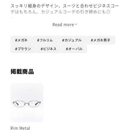
スッキリ細身のデザイン、スーツと合わせビジネスコー
デはもちろん、カジュアルコーデの引き締めにも◎
丸みのあるオーバル型なので優しい雰囲気が作れます。
Read more
私は「目がキツい」と言われる事がよくありますが、丸
みのある優しいフレームを取り入れる事であまり言われ
メガネ
フルリム
カジュアル
メガネ男子
なくなります笑
ブラウン
ビジネス
オーバル
掲載商品
Rim Metal