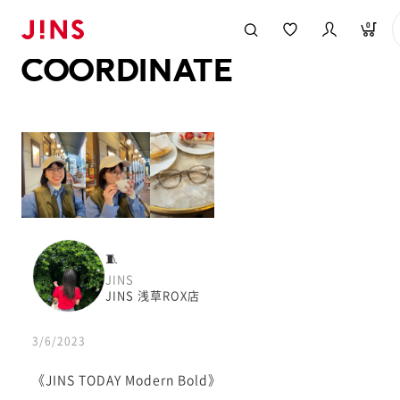
メガネのJINS TOP
JINS MEGANE STYLE
COORDINATE
0
COORDINATE
🧵
JINS
JINS 浅草ROX店
3/6/2023
《JINS TODAY Modern Bold》