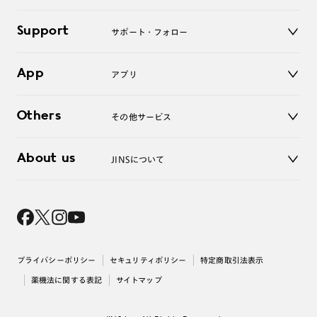
キッズ
マイページ／ログイン
Support
アクセサリー
サポート・フォロー
ログアウト
LINE公式アカウント
お知らせ
App
アプリ
よくあるご質問
ご利用ガイド
JINSアプリ
お問い合わせ
Others
その他サービス
3D WEB試着
About us
JINSについて
レンズ交換
オンラインギフト
Magnify Life
価格案内
会社概要
採用情報
法人のお客様
出店について
プライバシーポリシー
セキュリティポリシー
特定商取引法表示
薬機法に関する表記
サイトマップ