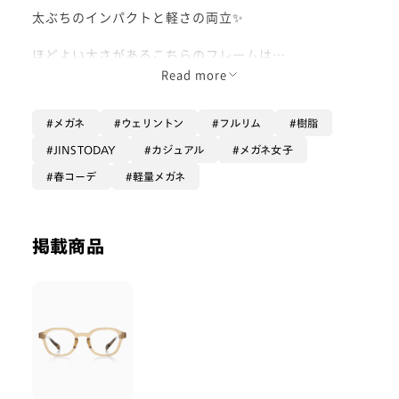
太ぶちのインパクトと軽さの両立✨
ほどよい太さがあるこちらのフレームは
カジュアルなファッションにぴったり！
Read more
こちらは肌に馴染みやすいクリアなベージュカラーです
🌱
メガネ
ウェリントン
フルリム
樹脂
テンプルがフロントの上部より少し下についているので
少しつり目な私でもキツい印象にならずかけられます！
JINSTODAY
カジュアル
メガネ女子
また、ツヤ感のあるクリアフレームは
春コーデ
軽量メガネ
お顔周りに光を取り込んでくれます🌟
軽い樹脂素材なので、太めフレームの重さが気になる方
にはとってもおすすめです！
掲載商品
是非お試しください！