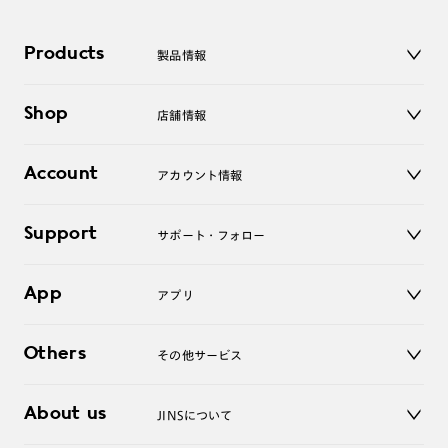
【フレーム着用カラー】ブラック(94)
【Switch Modern Bold】
Products
製品情報
【品番】MRF-23S-164
メガネ
Shop
店舗情報
サングラス
レンズ
店舗
コンタクトレンズ
Account
アカウント情報
オンラインショップ
老眼鏡
キッズ
マイページ／ログイン
Support
アクセサリー
サポート・フォロー
ログアウト
LINE公式アカウント
お知らせ
App
アプリ
よくあるご質問
ご利用ガイド
JINSアプリ
お問い合わせ
Others
その他サービス
3D WEB試着
About us
JINSについて
レンズ交換
オンラインギフト