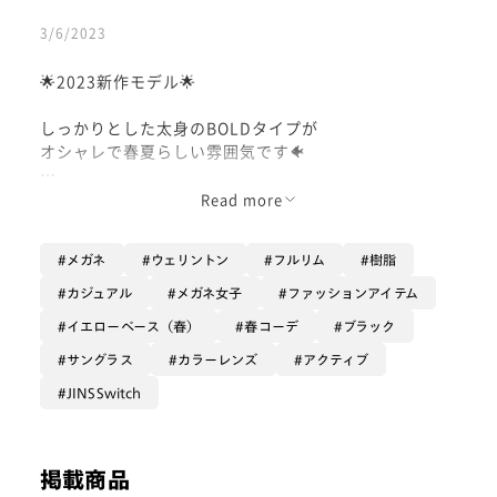
3/6/2023
🌟2023新作モデル🌟
しっかりとした太身のBOLDタイプが
オシャレで春夏らしい雰囲気です🐠
Tシャツに合います！！
Read more
遊びに行きたくなるサングラスです😆
メガネ
ウェリントン
フルリム
樹脂
今期発売した中では
1番トレンドを取り入れた
カジュアル
メガネ女子
ファッションアイテム
サングラスらしい型を
イエローベース（春）
春コーデ
ブラック
ぜひ楽しんでください🌞
サングラス
カラーレンズ
アクティブ
JINSSwitch
メガネにカラープレートを付けて
度付きでも度なしでも気軽にかけられる。
かけたい場面だけ、サングラスに変身🫧
掲載商品