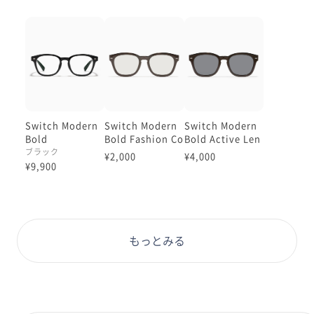
磁石でカチッとswitch🕶
今年は！！！
プレートが好きな色6色（オンライン限定＋3色は偏光
とドライブタイプ）から
選んで購入頂ける様になりました！！
メガネ本体は
Switch Modern
Switch Modern
Switch Modern
【品番】MRF-23S-164
Bold
Bold Fashion Co
Bold Active Len
ブラウンデミとブラックの2種類
lor Plate
s Plate
ブラック
¥2,000
¥4,000
¥9,900
プレートは
【CFS-23S-C164】
【221】写真3ペールイエロー
【341】写真4グリーン
【521】写真5ライトブルー
もっとみる
【561】写真6ネイビーオレンジグラデ
【711】写真7ライラック
【911】写真8ライトグレー
アクティブレンズプレート