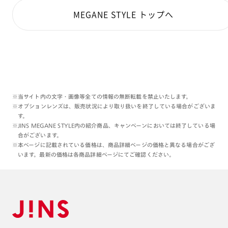
【CFS-23S-A164】はオンライン限定です。
MEGANE STYLE トップへ
【着用カラー】は【711】ライラック シアー感のある
綺麗な色です。可愛いです。
メガネ本体だけでも購入可能です。
サングラスプレートは別売りです😆
買い忘れない様にご注意下さいね🫧🐠🫧
※当サイト内の文字・画像等全ての情報の無断転載を禁止いたします。
※オプションレンズは、販売状況により取り扱いを終了している場合がございま
す。
※JINS MEGANE STYLE内の紹介商品、キャンペーンにおいては終了している場
度付き可能
合がございます。
※本ページに記載されている価格は、商品詳細ページの価格と異なる場合がござ
＋プラス表記のつく度数は度数制限ございます。
います。最新の価格は各商品詳細ページにてご確認ください。
度数がかなり強い場合には
レンズが大きいのでちょっと
重くなりそうですね🥹
ガッチリと太身なので
厚みはある程度は隠れるかと思います。