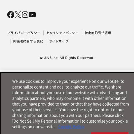
Magnify Life
価格案内
会社概要
採用情報
法人のお客様
出店について
プライバシーポリシー
セキュリティポリシー
特定商取引法表示
薬機法に関する表記
サイトマップ
© JINS Inc. All Rights Reserved.
We use cookies to improve your experience on our website, to
personalize content and ads, to analyze our traffic. We share
information about your use of our website with advertising and
analytics partners, who may combine it with other information
that you have provided to them or that they have collected from
your use of their services. You have the right to opt-out of our
sharing information about you with our partners. Please click
[Do Not Sell My Personal Information] to customize your cookie
settings on our website.
Cookie Policy