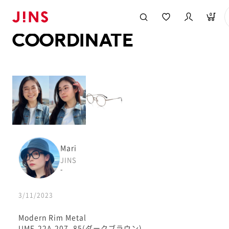
メガネのJINS TOP
JINS MEGANE STYLE
COORDINATE
0
COORDINATE
Mari
JINS
-
3/11/2023
Modern Rim Metal
UMF-22A-207_85(ダークブラウン)