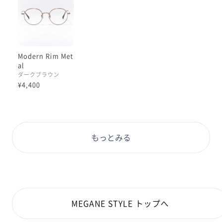
や、頬の部分にサッとチークを乗せたような仕上がりに
なる【チークカラーレンズ】のカスタムがオススメで
す！
どちらも店舗にて追加料金¥3,300でカスタム可能です
◎
Modern Rim Met
al
ぜひお試しくださいませ！
ダークブラウン
#PD58 #丸顔 #PCウィンター
¥4,400
もっとみる
MEGANE STYLE トップへ