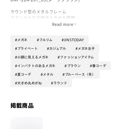
ラウンド型のメタルフレーム
クラシカルな正統派大きめ丸眼鏡
落ち着いたブラウンカラーと、ツルの部分に施された彫
Read more
金により高級感があります！
メガネ
フルリム
JINSTODAY
同シリーズの【UMF-22A-210_85(ダークブラウン)】
より、片レンズあたり2mm程横幅が小さめ。
プライベート
カジュアル
メガネ女子
大きめながら、ジャストサイズ寄りでかけたい方はこち
小顔に見えるメガネ
ファッションアイテム
らがオススメです。
インパクトのあるメガネ
ブラウン
春コーデ
耳元や鼻パッドが店舗調整可能なタイプなので、店舗に
夏コーデ
メタル
ブルーベース（冬）
お持ち込みいただければまつ毛や頬に当たりにくいよう
大きめ丸めがね
ラウンド
調整出来ます◎
シンプルな造りでどんな服装にもあわせやすく、レンズ
の縦幅が大きめで紫外線対策もばっちりなので、オンオ
掲載商品
フ問わずかけていただけます！
レンズは玉型の大きさを活かして、レンズの側面からの
紫外線カットを強化する【UVダブルカットレンズ】