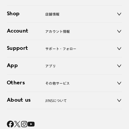
メガネ
Shop
店舗情報
サングラス
レンズ
店舗
コンタクトレンズ
Account
アカウント情報
オンラインショップ
老眼鏡
キッズ
マイページ／ログイン
Support
アクセサリー
サポート・フォロー
ログアウト
LINE公式アカウント
お知らせ
App
アプリ
よくあるご質問
ご利用ガイド
JINSアプリ
お問い合わせ
Others
その他サービス
3D WEB試着
About us
JINSについて
レンズ交換
オンラインギフト
Magnify Life
価格案内
会社概要
採用情報