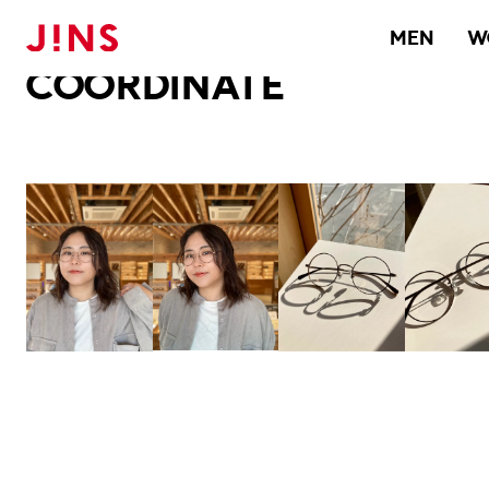
メガネのJINS TOP
JINS MEGANE STYLE
COORDINATE
MEN
W
COORDINATE