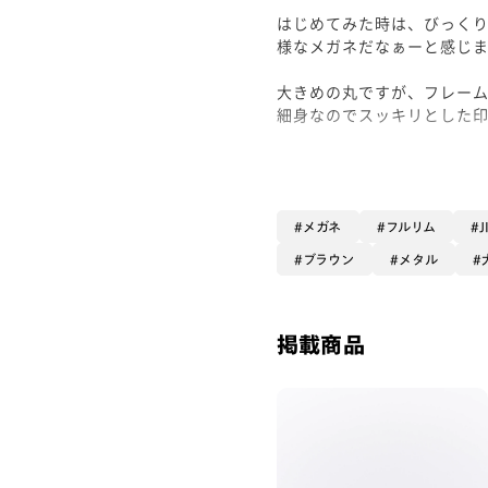
はじめてみた時は、びっくり
様なメガネだなぁーと感じま
大きめの丸ですが、フレー
細身なのでスッキリとした
少し賢そうなイメージにな
細身の金属には外側に彫金
アンティークな雰囲気の
メガネ
フルリム
ダークブラウンフレームで
ブラウン
メタル
【着用カラー】ダークブラウン
【Modern Rim Metal】
掲載商品
【品番】UMF-22A-209