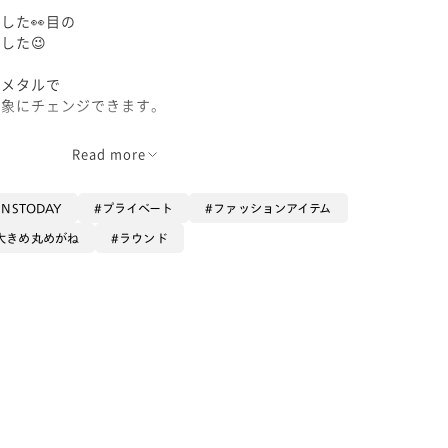
した👀目の
した😉
ムメタルで
印象にチェンジできます。
るメガネです♪
Read more
模様も入っていて
JINSTODAY
プライベート
ファッションアイテム
す。
大きめ丸めがね
ラウンド
(85)