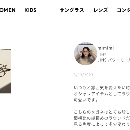
サングラス
レンズ
コン
OMEN
KIDS
mimimi
JINS
JINS パワーモ
3/13/2023
いつもと雰囲気を変えたい
オシャレアイテムとしてラ
可愛いです。
こちらのメガネはとても珍
縦横比の縦長めのラウンド
見る角度によって多少変わ