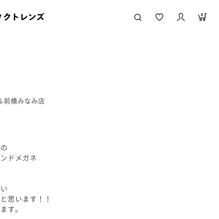
タクトレンズ
0
ール前橋みなみ店
時の
ウンドメガネ
しい
だと思います！！
ります。