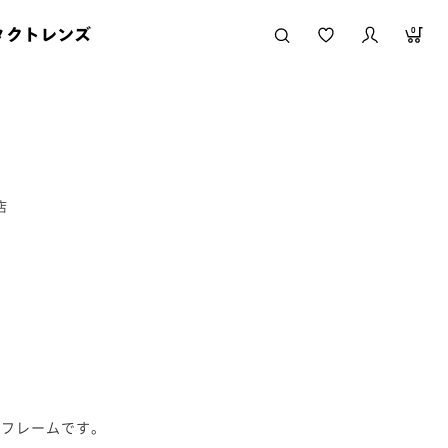
タクトレンズ
0
店
！
脂フレームです。