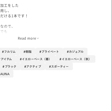
め加工をした
採用し、
だける1本です！
ルなので、
ンでも
Read more
メージした
付属します。
フルリム
樹脂
プライベート
カジュアル
くださいね◎
ンアイテム
イエローベース（春）
イエローベース（秋）
ブラック
アクティブ
スポーティー
SAUNA