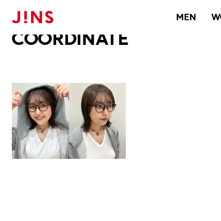
メガネのJINS TOP
JINS MEGANE STYLE
COORDINATE
MEN
W
COORDINATE