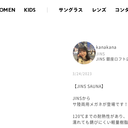
サングラス
レンズ
コン
OMEN
KIDS
kanakana
JINS
JINS 銀座ロフト
3/24/2023
【JINS SAUNA】
JINSから
サ陸両用メガネが登場です
120℃までの耐熱性があり、
濡れても錆びにくい軽量樹