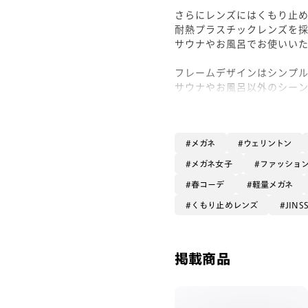
さらにレンズにはくもり止
耐熱プラスチックレンズを
サウナやお風呂でお使いいた
フレームデザインはシンプ
サウナやお風呂以外のシー
お使いいただけます！
さらに、サウナマットをイ
パイル地のソフトケースが
メガネ
ウェリントン
メガネと一緒にぜひご活用
メガネ女子
ファッショ
春コーデ
軽量メガネ
くもり止めレンズ
JINS
掲載商品