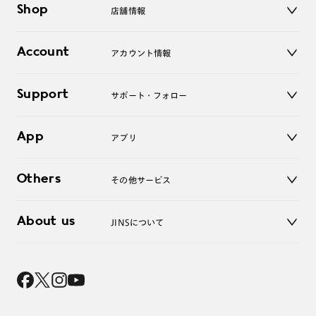
Shop
店舗情報
サングラス
レンズ
店舗
コンタクトレンズ
Account
アカウント情報
オンラインショップ
老眼鏡
キッズ
マイページ／ログイン
Support
アクセサリー
サポート・フォロー
ログアウト
LINE公式アカウント
お知らせ
App
アプリ
よくあるご質問
ご利用ガイド
JINSアプリ
お問い合わせ
Others
その他サービス
3D WEB試着
About us
JINSについて
レンズ交換
オンラインギフト
Magnify Life
価格案内
会社概要
採用情報
法人のお客様