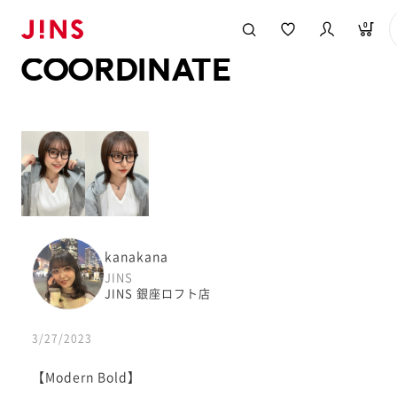
メガネのJINS TOP
JINS MEGANE STYLE
COORDINATE
0
COORDINATE
kanakana
JINS
JINS 銀座ロフト店
3/27/2023
【Modern Bold】