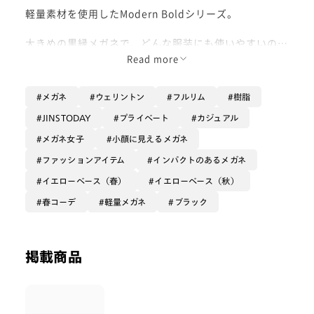
軽量素材を使用したModern Boldシリーズ。
大きめの黒縁メガネで、どんな服装にも使いやすいのが
ポイントです◎
Read more
カラーレンズとの相性バツグンですので、ぜひ入れてみ
メガネ
ウェリントン
フルリム
樹脂
てください！
JINSTODAY
プライベート
カジュアル
色違いのグレー×イエローデミ(392)も投稿しておりま
メガネ女子
小顔に見えるメガネ
すので、ぜひ比較してみてくださいね。
ファッションアイテム
インパクトのあるメガネ
イエローベース（春）
イエローベース（秋）
春コーデ
軽量メガネ
ブラック
掲載商品